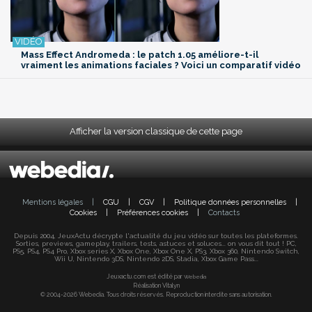
Mass Effect Andromeda : le patch 1.05 améliore-t-il
vraiment les animations faciales ? Voici un comparatif vidéo
Afficher la version classique de cette page
Mentions légales
|
CGU
|
CGV
|
Politique données personnelles
|
Cookies
|
Préférences cookies
|
Contacts
Depuis 2004, JeuxActu décrypte l'actualité du jeu vidéo sur toutes les plateformes.
Sorties, previews, gameplay, trailers, tests, astuces et soluces... on vous dit tout ! PC,
PS5, PS4, PS4 Pro, Xbox series X, Xbox One, Xbox One X, PS3, Xbox 360, Nintendo Switch,
Wii U, Nintendo 3DS, Nintendo 2DS, Stadia, Xbox Game Pass...
Jeuxactu.com est édité par
Webedia
Réalisation Vitalyn
© 2004-2026 Webedia. Tous droits réservés. Reproduction interdite sans autorisation.