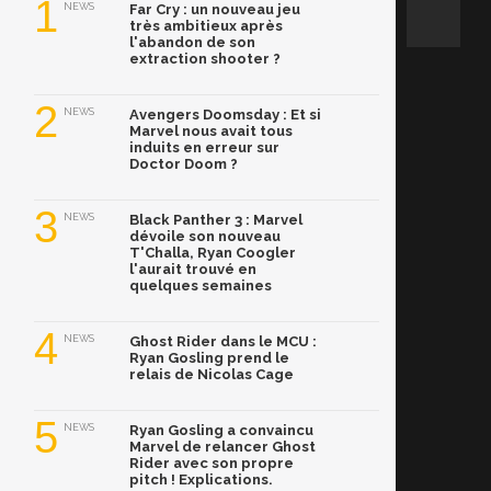
1
NEWS
Far Cry : un nouveau jeu
très ambitieux après
l'abandon de son
extraction shooter ?
2
NEWS
Avengers Doomsday : Et si
Marvel nous avait tous
induits en erreur sur
Doctor Doom ?
3
NEWS
Black Panther 3 : Marvel
dévoile son nouveau
T'Challa, Ryan Coogler
l'aurait trouvé en
quelques semaines
4
NEWS
Ghost Rider dans le MCU :
Ryan Gosling prend le
relais de Nicolas Cage
5
NEWS
Ryan Gosling a convaincu
Marvel de relancer Ghost
Rider avec son propre
pitch ! Explications.