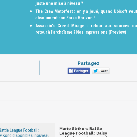
juste une mise à niveau ?
The Crew Motorfest : on y a joué, quand Ubisoft veut
absolument son Forza Horizon !
Assassin’s Creed Mirage : retour aux sources ou
retour à l'archaïsme ? Nos impressions (Preview)
Partagez
Mario Strikers Battle
Battle League Football :
League Football : Daisy
dy Kong disponibles, nouveau