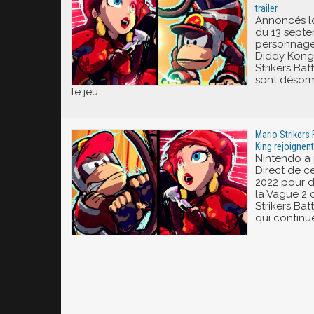
trailer
Annoncés lo
du 13 septe
personnage
Diddy Kong 
Strikers Ba
sont désorm
le jeu.
Mario Strikers 
King rejoignent 
Nintendo a 
Direct de c
2022 pour d
la Vague 2 
Strikers Bat
qui continue