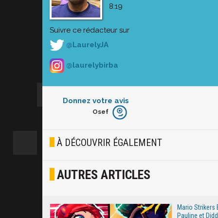
8:19
Suivre ce rédacteur sur
@LaurelyJA
@laurelybirba
Donnez votre avis
Osef
Furieux
Blasé
À DÉCOUVRIR ÉGALEMENT
Osef
AUTRES ARTICLES
Joyeux
Excité
Mario Strikers 
Pauline et Did