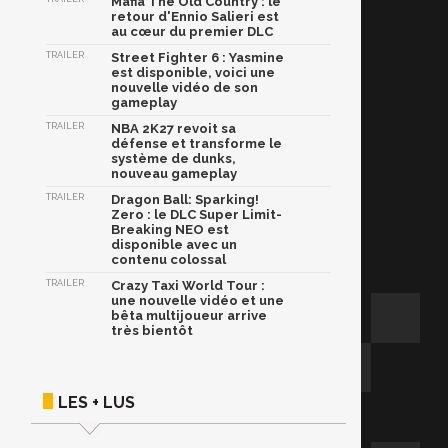
Mafia The Old Country : le
retour d'Ennio Salieri est
au cœur du premier DLC
TRAILER
Street Fighter 6 : Yasmine
est disponible, voici une
nouvelle vidéo de son
gameplay
TRAILER
NBA 2K27 revoit sa
défense et transforme le
système de dunks,
nouveau gameplay
TRAILER
Dragon Ball: Sparking!
Zero : le DLC Super Limit-
Breaking NEO est
disponible avec un
contenu colossal
TRAILER
Crazy Taxi World Tour :
une nouvelle vidéo et une
bêta multijoueur arrive
très bientôt
LES + LUS