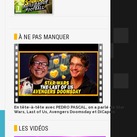
À NE PAS MANQUER
En tête-à-tête avec PEDRO PASCAL, on a parlé de Star
Wars, Last of Us, Avengers Doomsday et DiCaprio
LES VIDÉOS