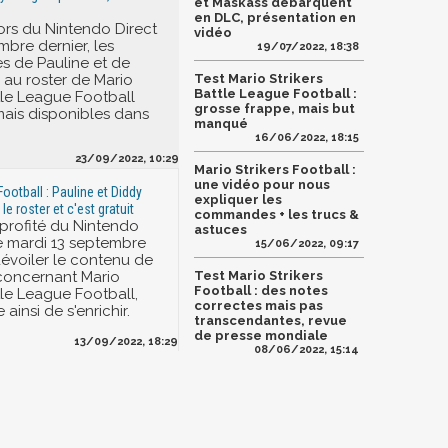
et Maskass débarquent
en DLC, présentation en
rs du Nintendo Direct
vidéo
mbre dernier, les
19/07/2022, 18:38
s de Pauline et de
au roster de Mario
Test Mario Strikers
Battle League Football :
ttle League Football
grosse frappe, mais but
ais disponibles dans
manqué
16/06/2022, 18:15
23/09/2022, 10:29
Mario Strikers Football :
une vidéo pour nous
Football : Pauline et Diddy
expliquer les
le roster et c'est gratuit
commandes + les trucs &
profité du Nintendo
astuces
e mardi 13 septembre
15/06/2022, 09:17
évoiler le contenu de
concernant Mario
Test Mario Strikers
Football : des notes
tle League Football,
correctes mais pas
 ainsi de s'enrichir.
transcendantes, revue
de presse mondiale
13/09/2022, 18:29
08/06/2022, 15:14