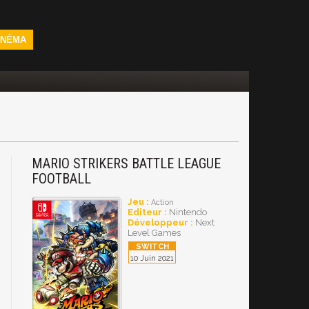
INÉMA
MARIO STRIKERS BATTLE LEAGUE
FOOTBALL
Jeu :
Action
Editeur :
Nintendo
Développeur :
Next
Level Games
10 Juin 2021