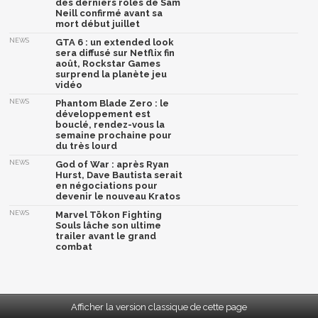
des derniers rôles de Sam
Neill confirmé avant sa
mort début juillet
NEWS
GTA 6 : un extended look
sera diffusé sur Netflix fin
août, Rockstar Games
surprend la planète jeu
vidéo
NEWS
Phantom Blade Zero : le
développement est
bouclé, rendez-vous la
semaine prochaine pour
du très lourd
NEWS
God of War : après Ryan
Hurst, Dave Bautista serait
en négociations pour
devenir le nouveau Kratos
NEWS
Marvel Tōkon Fighting
Souls lâche son ultime
trailer avant le grand
combat
Afficher la version classique de cette page