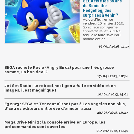
SEGA fête les 35 ans
de Sonic the
Hedgehog, des
surprises à venir ?
Aujourd'hui, en ce
vendredi 16 janvier 2026,
Sonic fête son 35ème
anniversaire, et SEGA a
tenu à le faire savoir au
monde entier.
16/01/2026, 11:27
SEGA rachète Rovio (Angry Birds) pour une très grosse
somme, un bon deal ?
17/04/2023, 18:34
Jet Set Radio : le reboot next gen a fuité en vidéo et en
images, il est magnifique !
10/04/2023, 15:01
E3 2023 : SEGA et Tencent n'iront pas à Los Angeles non plus,
d'autres éditeurs ont prévu d'annuler aussi
29/03/2023, 10:47
Mega Drive Mini 2 : la console arrive en Europe, les
précommandes sont ouvertes
05/09/2022, 14:41