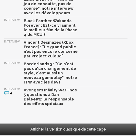
jeu de conduite, pas de
course", notre interview
avec les développeurs
INTERVIEW
Black Panther Wakanda
Forever : Est-ce vraiment
le meilleur film de la Phase
4 du MCU ?
INTERVIEW
Vincent Desmazes (Xbox
France) : "Le grand public
n’est pas encore concerné
par Project xCloud"
INTERVIEW
Borderlands 3 : "Ce n'est
pas qu'un changement de
style, c'est aussi un
nouveau gameplay", notre
ITW avec les devs
INTERVIEW
Avengers Infinity War : nos
4
5 questions à Dan
Deleeuw, le responsable
des effets spéciaux
Afficher la version classique de cette page