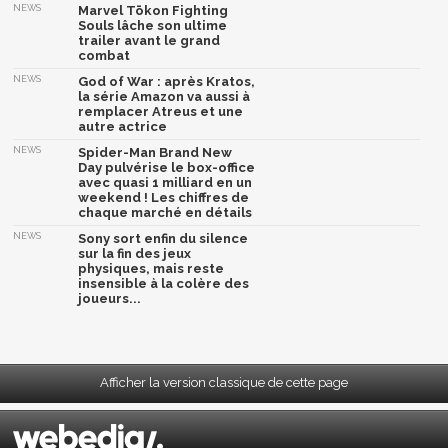
NEWS
Marvel Tōkon Fighting
Souls lâche son ultime
trailer avant le grand
combat
NEWS
God of War : après Kratos,
la série Amazon va aussi à
remplacer Atreus et une
autre actrice
NEWS
Spider-Man Brand New
Day pulvérise le box-office
avec quasi 1 milliard en un
weekend ! Les chiffres de
chaque marché en détails
NEWS
Sony sort enfin du silence
sur la fin des jeux
physiques, mais reste
insensible à la colère des
joueurs...
Afficher la version classique de cette page