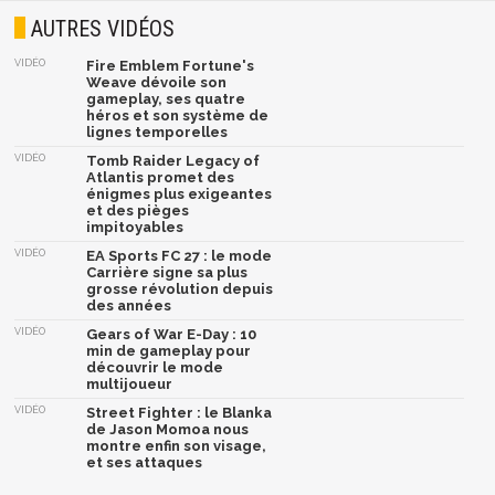
AUTRES VIDÉOS
VIDÉO
Fire Emblem Fortune's
Weave dévoile son
gameplay, ses quatre
héros et son système de
lignes temporelles
VIDÉO
Tomb Raider Legacy of
Atlantis promet des
énigmes plus exigeantes
et des pièges
impitoyables
VIDÉO
EA Sports FC 27 : le mode
Carrière signe sa plus
grosse révolution depuis
des années
VIDÉO
Gears of War E-Day : 10
min de gameplay pour
découvrir le mode
multijoueur
VIDÉO
Street Fighter : le Blanka
de Jason Momoa nous
montre enfin son visage,
et ses attaques