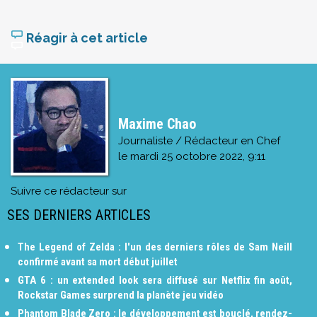
Réagir à cet article
Maxime Chao
Journaliste / Rédacteur en Chef
le
mardi 25 octobre 2022, 9:11
Suivre ce rédacteur sur
SES DERNIERS ARTICLES
The Legend of Zelda : l'un des derniers rôles de Sam Neill
confirmé avant sa mort début juillet
GTA 6 : un extended look sera diffusé sur Netflix fin août,
Rockstar Games surprend la planète jeu vidéo
Phantom Blade Zero : le développement est bouclé, rendez-