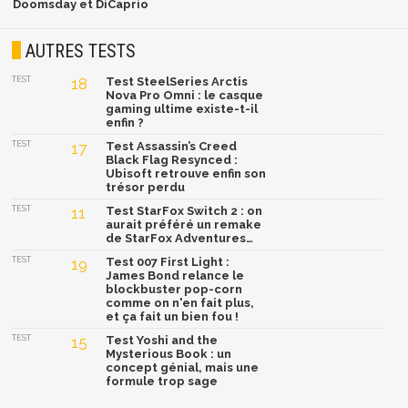
Doomsday et DiCaprio
AUTRES TESTS
TEST
18
Test SteelSeries Arctis
Nova Pro Omni : le casque
gaming ultime existe-t-il
enfin ?
TEST
17
Test Assassin’s Creed
Black Flag Resynced :
Ubisoft retrouve enfin son
trésor perdu
TEST
11
Test StarFox Switch 2 : on
aurait préféré un remake
de StarFox Adventures…
TEST
19
Test 007 First Light :
James Bond relance le
blockbuster pop-corn
comme on n'en fait plus,
et ça fait un bien fou !
TEST
15
Test Yoshi and the
Mysterious Book : un
concept génial, mais une
formule trop sage