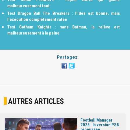
malheureusement tout
Test Dragon Ball The Breakers : l'idée est bonne, mais
l'exécution complètement ratée
Test Gotham Knights : sans Batman, la relève est
malheureusement à la peine
Partagez
AUTRES ARTICLES
Football Manager
2023 : la version PS5
repoussée