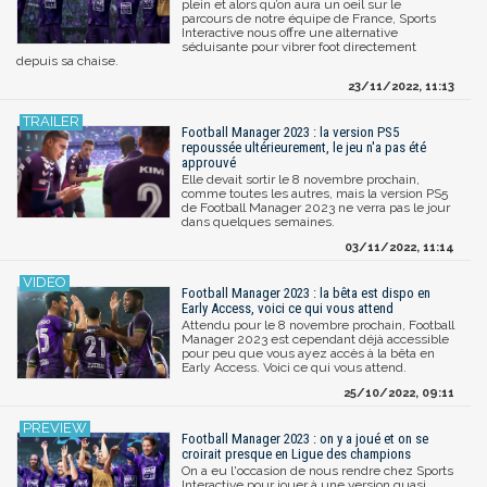
plein et alors qu’on aura un oeil sur le
parcours de notre équipe de France, Sports
Interactive nous offre une alternative
séduisante pour vibrer foot directement
depuis sa chaise.
23/11/2022, 11:13
Football Manager 2023 : la version PS5
repoussée ultérieurement, le jeu n'a pas été
approuvé
Elle devait sortir le 8 novembre prochain,
comme toutes les autres, mais la version PS5
de Football Manager 2023 ne verra pas le jour
dans quelques semaines.
03/11/2022, 11:14
Football Manager 2023 : la bêta est dispo en
Early Access, voici ce qui vous attend
Attendu pour le 8 novembre prochain, Football
Manager 2023 est cependant déjà accessible
pour peu que vous ayez accès à la bêta en
Early Access. Voici ce qui vous attend.
25/10/2022, 09:11
Football Manager 2023 : on y a joué et on se
croirait presque en Ligue des champions
On a eu l'occasion de nous rendre chez Sports
Interactive pour jouer à une version quasi