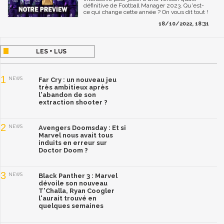
définitive de Football Manager 2023. Qu'est-
ce qui change cette année ? On vous dit tout !
18/10/2022, 18:31
LES + LUS
1
NEWS
Far Cry : un nouveau jeu
très ambitieux après
l'abandon de son
extraction shooter ?
2
NEWS
Avengers Doomsday : Et si
Marvel nous avait tous
induits en erreur sur
Doctor Doom ?
3
NEWS
Black Panther 3 : Marvel
dévoile son nouveau
T'Challa, Ryan Coogler
l'aurait trouvé en
quelques semaines