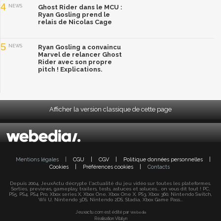
4
NEWS
Ghost Rider dans le MCU :
Ryan Gosling prend le
relais de Nicolas Cage
5
NEWS
Ryan Gosling a convaincu
Marvel de relancer Ghost
Rider avec son propre
pitch ! Explications.
Afficher la version classique de cette page
Mentions légales
|
CGU
|
CGV
|
Politique données personnelles
|
Cookies
|
Préférences cookies
|
Contacts
Depuis 2004, JeuxActu décrypte l'actualité du jeu vidéo sur toutes les plateformes.
Sorties, previews, gameplay, trailers, tests, astuces et soluces... on vous dit tout ! PC,
PS5, PS4, PS4 Pro, Xbox series X, Xbox One, Xbox One X, PS3, Xbox 360, Nintendo Switch,
Wii U, Nintendo 3DS, Nintendo 2DS, Stadia, Xbox Game Pass...
Jeuxactu.com est édité par
Webedia
Réalisation Vitalyn