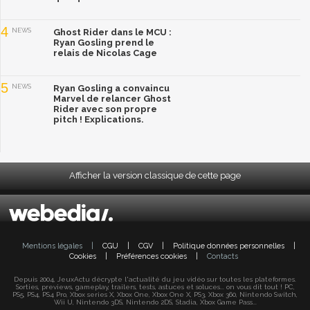
4
NEWS
Ghost Rider dans le MCU :
Ryan Gosling prend le
relais de Nicolas Cage
5
NEWS
Ryan Gosling a convaincu
Marvel de relancer Ghost
Rider avec son propre
pitch ! Explications.
Afficher la version classique de cette page
Mentions légales
|
CGU
|
CGV
|
Politique données personnelles
|
Cookies
|
Préférences cookies
|
Contacts
Depuis 2004, JeuxActu décrypte l'actualité du jeu vidéo sur toutes les plateformes.
Sorties, previews, gameplay, trailers, tests, astuces et soluces... on vous dit tout ! PC,
PS5, PS4, PS4 Pro, Xbox series X, Xbox One, Xbox One X, PS3, Xbox 360, Nintendo Switch,
Wii U, Nintendo 3DS, Nintendo 2DS, Stadia, Xbox Game Pass...