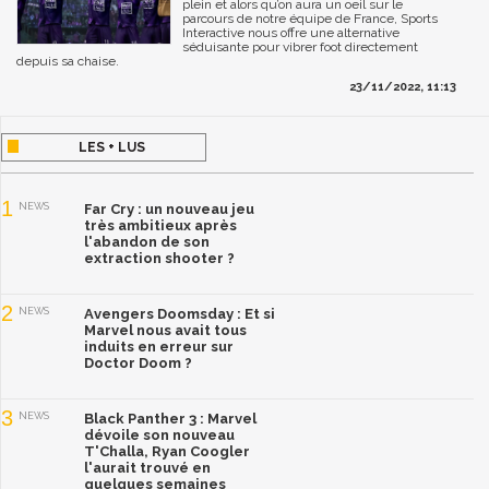
plein et alors qu’on aura un oeil sur le
parcours de notre équipe de France, Sports
Interactive nous offre une alternative
séduisante pour vibrer foot directement
depuis sa chaise.
23/11/2022, 11:13
LES + LUS
1
NEWS
Far Cry : un nouveau jeu
très ambitieux après
l'abandon de son
extraction shooter ?
2
NEWS
Avengers Doomsday : Et si
Marvel nous avait tous
induits en erreur sur
Doctor Doom ?
3
NEWS
Black Panther 3 : Marvel
dévoile son nouveau
T'Challa, Ryan Coogler
l'aurait trouvé en
quelques semaines