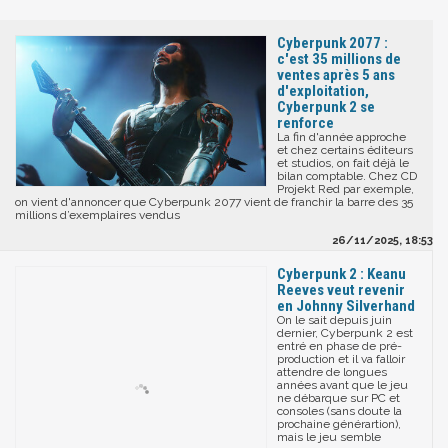
Cyberpunk 2077 :
c'est 35 millions de
ventes après 5 ans
d'exploitation,
Cyberpunk 2 se
renforce
La fin d'année approche
et chez certains éditeurs
et studios, on fait déjà le
bilan comptable. Chez CD
Projekt Red par exemple,
on vient d'annoncer que Cyberpunk 2077 vient de franchir la barre des 35
millions d’exemplaires vendus
26/11/2025, 18:53
Cyberpunk 2 : Keanu
Reeves veut revenir
en Johnny Silverhand
On le sait depuis juin
dernier, Cyberpunk 2 est
entré en phase de pré-
production et il va falloir
attendre de longues
années avant que le jeu
ne débarque sur PC et
consoles (sans doute la
prochaine générartion),
mais le jeu semble