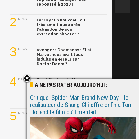
repoussé à 2028 !
2
NEWS
Far Cry : un nouveau jeu
très ambitieux après
l'abandon de son
extraction shooter ?
3
NEWS
Avengers Doomsday : Et si
Marvel nous avait tous
induits en erreur sur
Doctor Doom ?
4
NEWS
Black Panther 3 : Marvel
A NE PAS RATER AUJOURD'HUI :
dévoile son nouveau
T'Challa, Ryan Coogler
l'aurait trouvé en
Critique 'Spider-Man Brand New Day' : le
quelques semaines
réalisateur de Shang-Chi offre enfin à Tom
Holland le film qu’il méritait
5
NEWS
Ghost Rider dans le MCU :
Ryan Gosling prend le
relais de Nicolas Cage