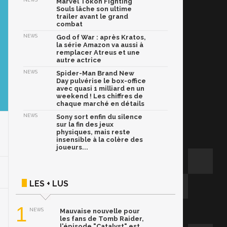
NEWS
Marvel Tōkon Fighting
Souls lâche son ultime
trailer avant le grand
combat
NEWS
God of War : après Kratos,
la série Amazon va aussi à
remplacer Atreus et une
autre actrice
NEWS
Spider-Man Brand New
Day pulvérise le box-office
avec quasi 1 milliard en un
weekend ! Les chiffres de
chaque marché en détails
NEWS
Sony sort enfin du silence
sur la fin des jeux
physiques, mais reste
insensible à la colère des
joueurs...
LES + LUS
1
NEWS
Mauvaise nouvelle pour
les fans de Tomb Raider,
l'épisode "Catalyst" est