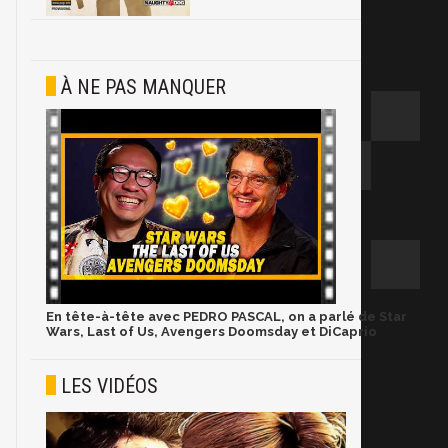
À NE PAS MANQUER
En tête-à-tête avec PEDRO PASCAL, on a parlé de Star
Wars, Last of Us, Avengers Doomsday et DiCaprio
LES VIDÉOS