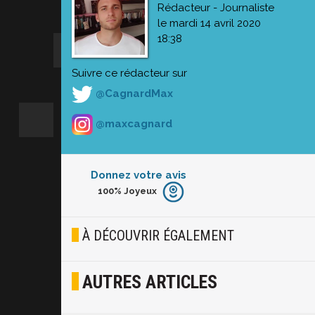
Rédacteur - Journaliste
le mardi 14 avril 2020
18:38
Suivre ce rédacteur sur
@CagnardMax
@maxcagnard
Donnez votre avis
100%
Joyeux
Furieux
Blasé
À DÉCOUVRIR ÉGALEMENT
Osef
AUTRES ARTICLES
Joyeux
Excité