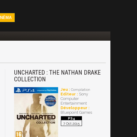
INÉMA
UNCHARTED : THE NATHAN DRAKE
COLLECTION
Jeu :
Compilation
Editeur :
Sony
Computer
Entertainment
Développeur :
Bluepoint Games
7 Oct 2015