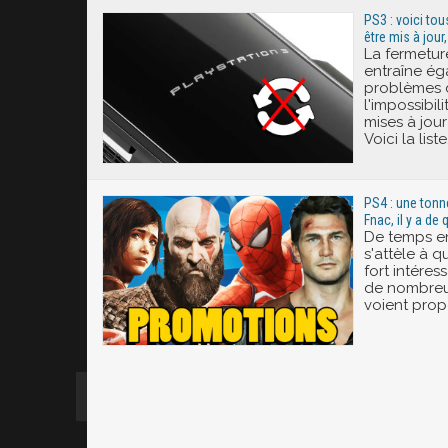
PS3 : voici tou
être mis à jour
La fermetur
entraîne é
problèmes 
l'impossibil
mises à jou
Voici la liste.
PS4 : une tonne
Fnac, il y a de 
De temps en
s'attèle à 
fort intéres
de nombreus
voient propo