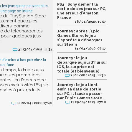
PS4 : Sony dément la
s les jeux qui ne peuvent plus
sortie de ses jeux sur PC,
, une page se tourne
une erreur d'Amazon
e du PlayStation Store
France
galement quelques
16/04/2020, 10:57
divers, comme
ité de télécharger les
Journey : après l'Epic
r pour quelques jeux.
Games Store, le jeu
s'apprête à débarquer
..
sur Steam
14/04/2020, 08:17
13/04/2021, 11:34
3 |
Journey : le jeu
 d'exclus à bas prix chez la
débarque aujourd'hui sur
quoi faire
iOS, la surprise est
 temps, la Fnac aussi
totale (et bienvenue)
quelques promotions
06/08/2019, 12:36
2 |
santes : en l'occurence,
es exclusivités PS4 se
Journey : le jeu tient
enfin sa date de sortie
sées à prix réduits.
sur PC, il faudra passer
par l'Epic Games Store
29/05/2019, 07:18
2 |
22/04/2020, 17:46
1 |