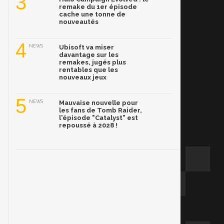
3
remake du 1er épisode
cache une tonne de
nouveautés
4
NEWS
Ubisoft va miser
davantage sur les
remakes, jugés plus
rentables que les
nouveaux jeux
5
NEWS
Mauvaise nouvelle pour
les fans de Tomb Raider,
l'épisode "Catalyst" est
repoussé à 2028 !