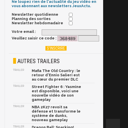
Ne loupez rien de l'actualité du jeu vidéo en
vous abonnant aux newsletters JeuxActu.
Newsletter quotidienne
Planning des sorties
Newsletter hebdomadaire
Votre email :
Veuillez saisir ce code :
AUTRES TRAILERS
TRAILER
Mafia The Old Country : le
retour d'Ennio Salieri est
au cœur du premier DLC
TRAILER
Street Fighter 6 : Yasmine
est disponible, voici une
nouvelle vidéo de son
gameplay
TRAILER
NBA 2K27 revoit sa
défense et transforme le
système de dunks,
nouveau gameplay
TRAILER
Dragon Ball: Sparking!