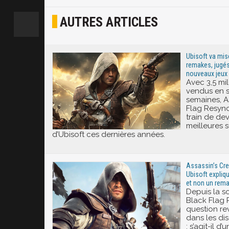
AUTRES ARTICLES
Joyeux
Excité
Ubisoft va mis
remakes, jugés
nouveaux jeux
Avec 3,5 mil
vendus en 
semaines, A
Flag Resync
train de dev
meilleures 
d’Ubisoft ces dernières années.
Assassin’s Cre
Ubisoft expliq
et non un rema
Depuis la so
Black Flag
question re
dans les di
: s’agit-il 