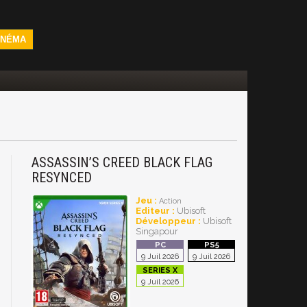
INÉMA
ASSASSIN’S CREED BLACK FLAG
RESYNCED
Jeu :
Action
Editeur :
Ubisoft
Développeur :
Ubisoft
Singapour
9 Juil 2026
9 Juil 2026
9 Juil 2026