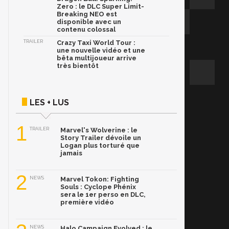
Zero : le DLC Super Limit-
Breaking NEO est
disponible avec un
contenu colossal
TRAILER
Crazy Taxi World Tour :
une nouvelle vidéo et une
bêta multijoueur arrive
très bientôt
LES + LUS
1
TRAILER
Marvel's Wolverine : le
Story Trailer dévoile un
Logan plus torturé que
jamais
2
NEWS
Marvel Tokon: Fighting
Souls : Cyclope Phénix
sera le 1er perso en DLC,
première vidéo
NEWS
Halo Campaign Evolved : le