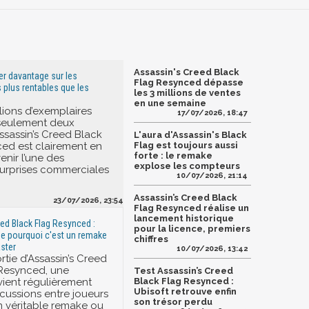
Assassin's Creed Black
er davantage sur les
Flag Resynced dépasse
 plus rentables que les
les 3 millions de ventes
en une semaine
lions d’exemplaires
17/07/2026, 18:47
seulement deux
ssassin’s Creed Black
L'aura d'Assassin's Black
ed est clairement en
Flag est toujours aussi
forte : le remake
enir l’une des
explose les compteurs
surprises commerciales
10/07/2026, 21:14
Assassin’s Creed Black
23/07/2026, 23:54
Flag Resynced réalise un
lancement historique
ed Black Flag Resynced :
pour la licence, premiers
ue pourquoi c'est un remake
chiffres
ster
10/07/2026, 13:42
rtie d’Assassin’s Creed
 Resynced, une
Test Assassin’s Creed
vient régulièrement
Black Flag Resynced :
Ubisoft retrouve enfin
scussions entre joueurs
son trésor perdu
d’un véritable remake ou