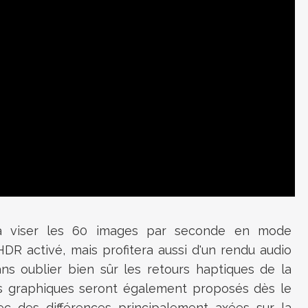
a viser les 60 images par seconde en mode
DR activé, mais profitera aussi d'un rendu audio
s oublier bien sûr les retours haptiques de la
s graphiques seront également proposés dès le
c des différences principalement axées sur la