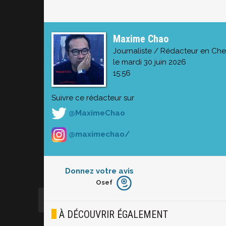
Maxime Chao
Journaliste / Rédacteur en Che
le mardi 30 juin 2026
15:56
Suivre ce rédacteur sur
@MaximeChao
@maximechao/
Donnez votre avis
Osef
Furieux
Blasé
À DÉCOUVRIR ÉGALEMENT
Osef