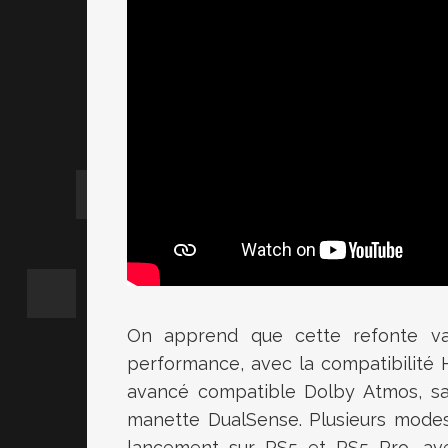
On apprend que cette refonte v
performance, avec la compatibilité H
avancé compatible Dolby Atmos, san
manette DualSense. Plusieurs mode
lancement sur PS5 et PS5 Pro, ave