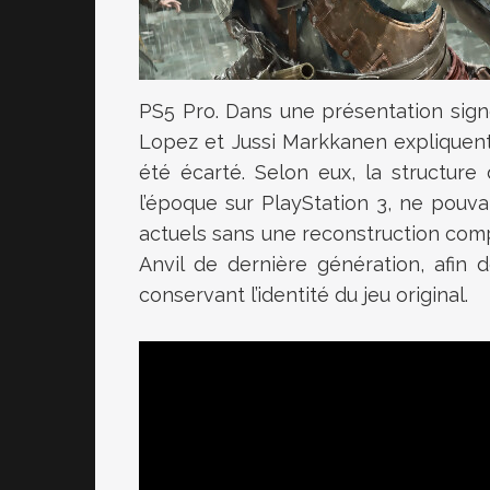
PS5 Pro. Dans une présentation sign
Lopez et Jussi Markkanen expliquent
été écarté. Selon eux, la structure d
l’époque sur PlayStation 3, ne pouv
actuels sans une reconstruction comp
Anvil de dernière génération, afin
conservant l’identité du jeu original.