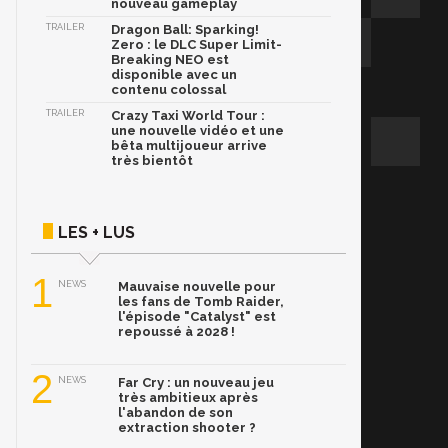
nouveau gameplay
TRAILER
Dragon Ball: Sparking!
Zero : le DLC Super Limit-
Breaking NEO est
disponible avec un
contenu colossal
TRAILER
Crazy Taxi World Tour :
une nouvelle vidéo et une
bêta multijoueur arrive
très bientôt
LES + LUS
1
NEWS
Mauvaise nouvelle pour
les fans de Tomb Raider,
l'épisode "Catalyst" est
repoussé à 2028 !
2
NEWS
Far Cry : un nouveau jeu
très ambitieux après
l'abandon de son
extraction shooter ?