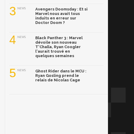
3
NEWS
Avengers Doomsday : Et si
Marvel nous avait tous
induits en erreur sur
Doctor Doom ?
4
NEWS
Black Panther 3 : Marvel
dévoile son nouveau
T'Challa, Ryan Coogler
l'aurait trouvé en
quelques semaines
5
NEWS
Ghost Rider dans le MCU :
Ryan Gosling prend le
relais de Nicolas Cage