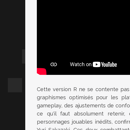
Cette version R ne se contente pas
graphismes optimisés pour les pla
gameplay, des ajustements de confort 
ce qu'il faut absolument retenir,
personnages jouables inédits, confir
Yuri Sakazaki. Ces deux combattant