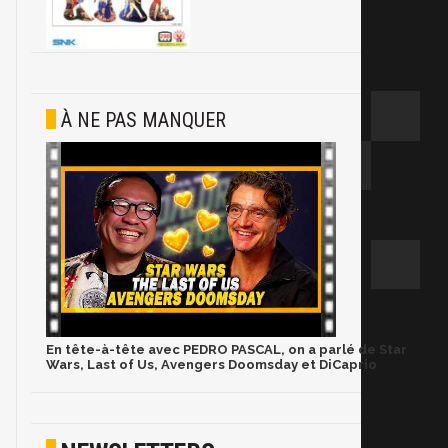
À NE PAS MANQUER
En tête-à-tête avec PEDRO PASCAL, on a parlé de Star
Wars, Last of Us, Avengers Doomsday et DiCaprio