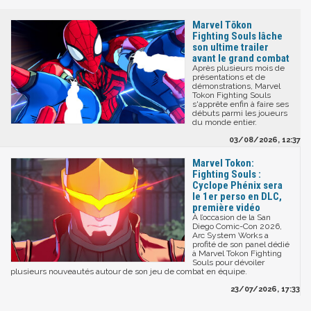
Marvel Tōkon
Fighting Souls lâche
son ultime trailer
avant le grand combat
Après plusieurs mois de
présentations et de
démonstrations, Marvel
Tokon Fighting Souls
s'apprête enfin à faire ses
débuts parmi les joueurs
du monde entier.
03/08/2026, 12:37
Marvel Tokon:
Fighting Souls :
Cyclope Phénix sera
le 1er perso en DLC,
première vidéo
À l’occasion de la San
Diego Comic-Con 2026,
Arc System Works a
profité de son panel dédié
à Marvel Tokon Fighting
Souls pour dévoiler
plusieurs nouveautés autour de son jeu de combat en équipe.
23/07/2026, 17:33