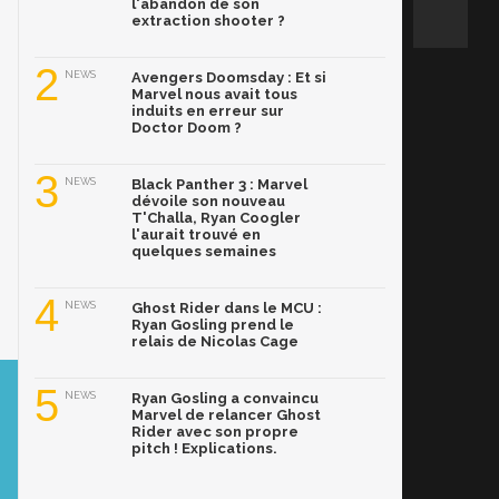
l'abandon de son
extraction shooter ?
2
NEWS
Avengers Doomsday : Et si
Marvel nous avait tous
induits en erreur sur
Doctor Doom ?
3
NEWS
Black Panther 3 : Marvel
dévoile son nouveau
T'Challa, Ryan Coogler
l'aurait trouvé en
quelques semaines
4
NEWS
Ghost Rider dans le MCU :
Ryan Gosling prend le
relais de Nicolas Cage
5
NEWS
Ryan Gosling a convaincu
Marvel de relancer Ghost
Rider avec son propre
pitch ! Explications.