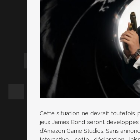
Cette situation ne devrait toutefois 
jeux James Bond seront développés 
d’Amazon Game Studios. Sans annoncer
Interactive, cette déclaration la