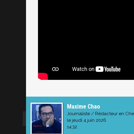
Maxime Chao
Journaliste / Rédacteur en Che
le jeudi 4 juin 2026
14:32