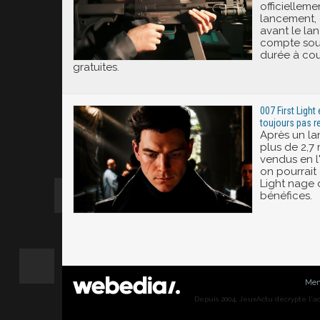
officielleme
lancement,
avant le lan
compte sout
durée à cou
gratuites.
007 First Light
toujours pas re
Après un la
plus de 2,7 
vendus en l
on pourrait 
Light nage 
bénéfices.
Men
Depuis 2004, JeuxActu décrypte l'actu