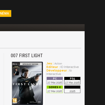
INÉMA
007 FIRST LIGHT
Jeu :
Action
Editeur :
IO Interactive
Développeur :
Io
Interactive
27 Mai 2026
27 Mai 2026
27 Mai 2026
2026