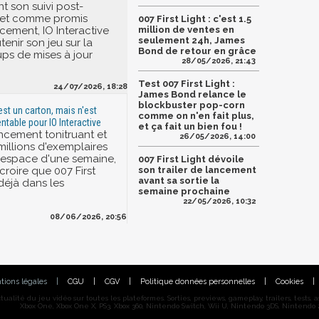
nt son suivi post-
 et comme promis
007 First Light : c'est 1.5
cement, IO Interactive
million de ventes en
seulement 24h, James
enir son jeu sur la
Bond de retour en grâce
ps de mises à jour
28/05/2026, 21:43
Test 007 First Light :
24/07/2026, 18:28
James Bond relance le
blockbuster pop-corn
 est un carton, mais n'est
comme on n'en fait plus,
ntable pour IO Interactive
et ça fait un bien fou !
ncement tonitruant et
26/05/2026, 14:00
millions d'exemplaires
'espace d'une semaine,
007 First Light dévoile
croire que 007 First
son trailer de lancement
avant sa sortie la
déjà dans les
semaine prochaine
22/05/2026, 10:32
08/06/2026, 20:56
tions légales
|
CGU
|
CGV
|
Politique données personnelles
|
Cookies
|
alité du jeu vidéo sur toutes les plateformes. Sorties, previews, gameplay, trailers, tests, astu
Xbox One, Xbox One X, PS3, Xbox 360, Nintendo Switch, Wii U, Nintendo 3DS, Nintendo 2