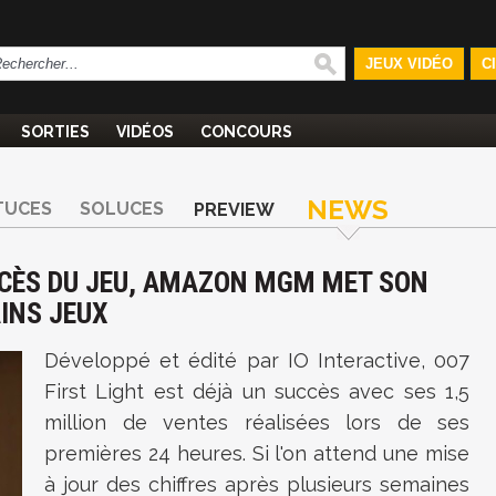
JEUX VIDÉO
C
SORTIES
VIDÉOS
CONCOURS
NEWS
TUCES
SOLUCES
PREVIEW
UCCÈS DU JEU, AMAZON MGM MET SON
INS JEUX
Développé et édité par IO Interactive,
007
First Light est déjà un succès avec ses
1,5
million de ventes réalisées lors de ses
premières 24 heures. Si l'on attend une mise
à jour des chiffres après plusieurs semaines