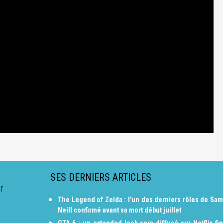
SES DERNIERS ARTICLES
f
The Legend of Zelda : l'un des derniers rôles de Sam
Neill confirmé avant sa mort début juillet
GTA 6 : un extended look sera diffusé sur Netflix fin