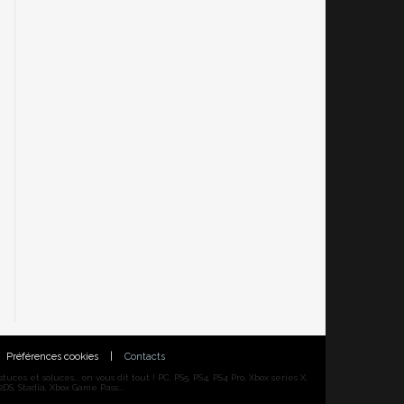
Préférences cookies
|
Contacts
ces et soluces... on vous dit tout ! PC, PS5, PS4, PS4 Pro, Xbox series X,
DS, Stadia, Xbox Game Pass...