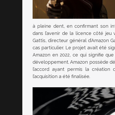
à pleine dent, en confirmant son i
dans l’avenir de la licence côté jeu
Gattis, directeur général d’Amazon G
cas particulier. Le projet avait été 
Amazon en 2022, ce qui signifie que 
développement. Amazon possède déso
l’accord ayant permis la création 
l’acquisition a été finalisée.