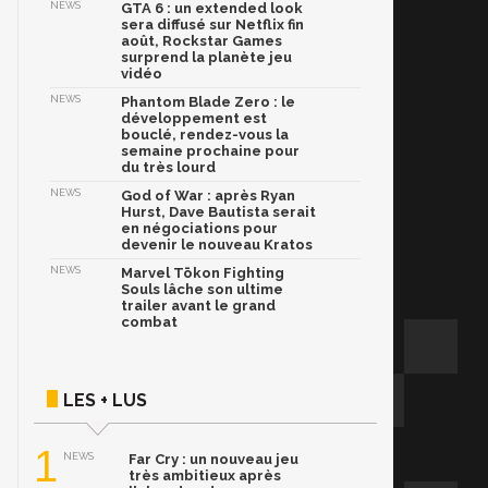
NEWS
GTA 6 : un extended look
sera diffusé sur Netflix fin
août, Rockstar Games
surprend la planète jeu
vidéo
NEWS
Phantom Blade Zero : le
développement est
bouclé, rendez-vous la
semaine prochaine pour
du très lourd
NEWS
God of War : après Ryan
Hurst, Dave Bautista serait
en négociations pour
devenir le nouveau Kratos
NEWS
Marvel Tōkon Fighting
Souls lâche son ultime
trailer avant le grand
combat
LES + LUS
1
NEWS
Far Cry : un nouveau jeu
très ambitieux après