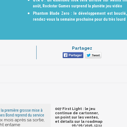
août, Rockstar Games surprend la planète jeu vidéo
Phantom Blade Zero : le développement est bouclé,
rendez-vous la semaine prochaine pour du très lourd
Partagez
007 First Light : le jeu
 : la première grosse mise à
continue de cartonner,
ames Bond reprend du service
un point sur les ventes,
x mois après sa sortie,
et détails sur la roadmap
ight entame
06/06/2026, 13:12