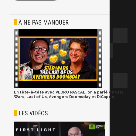
À NE PAS MANQUER
En tête-à-tête avec PEDRO PASCAL, on a parlé de Star
Wars, Last of Us, Avengers Doomsday et DiCaprio
LES VIDÉOS