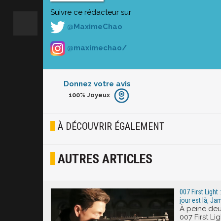
Suivre ce rédacteur sur
@MaximeChao
@maximechao/
Donnez votre avis
100%
Joyeux
Furieux
Blasé
À DÉCOUVRIR ÉGALEMENT
Osef
AUTRES ARTICLES
Joyeux
Excité
007 First Light
jour est là, J
À peine deu
007 First L