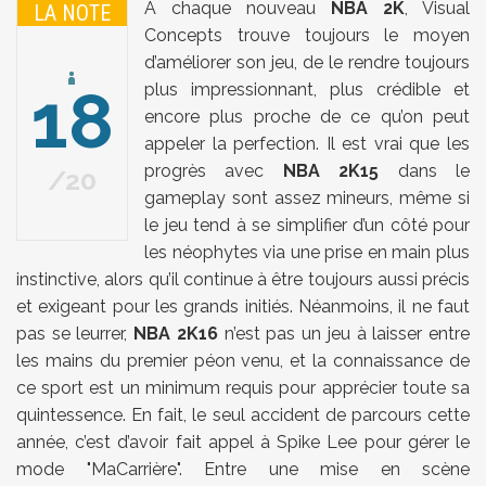
A chaque nouveau
NBA 2K
, Visual
LA NOTE
Concepts trouve toujours le moyen
d’améliorer son jeu, de le rendre toujours
18
plus impressionnant, plus crédible et
encore plus proche de ce qu’on peut
appeler la perfection. Il est vrai que les
progrès avec
NBA 2K15
dans le
20
gameplay sont assez mineurs, même si
le jeu tend à se simplifier d’un côté pour
les néophytes via une prise en main plus
instinctive, alors qu’il continue à être toujours aussi précis
et exigeant pour les grands initiés. Néanmoins, il ne faut
pas se leurrer,
NBA 2K16
n’est pas un jeu à laisser entre
les mains du premier péon venu, et la connaissance de
ce sport est un minimum requis pour apprécier toute sa
quintessence. En fait, le seul accident de parcours cette
année, c’est d’avoir fait appel à Spike Lee pour gérer le
mode "MaCarrière". Entre une mise en scène