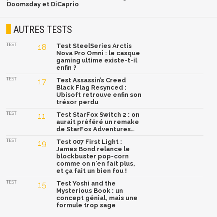
Doomsday et DiCaprio
AUTRES TESTS
TEST
18
Test SteelSeries Arctis
Nova Pro Omni : le casque
gaming ultime existe-t-il
enfin ?
TEST
17
Test Assassin’s Creed
Black Flag Resynced :
Ubisoft retrouve enfin son
trésor perdu
TEST
11
Test StarFox Switch 2 : on
aurait préféré un remake
de StarFox Adventures…
TEST
19
Test 007 First Light :
James Bond relance le
blockbuster pop-corn
comme on n'en fait plus,
et ça fait un bien fou !
TEST
15
Test Yoshi and the
Mysterious Book : un
concept génial, mais une
formule trop sage