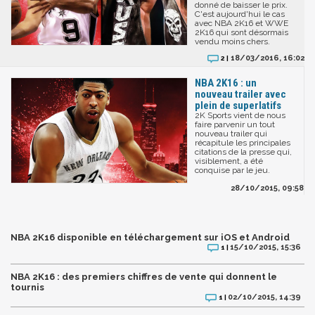
donné de baisser le prix.
C'est aujourd'hui le cas
avec NBA 2K16 et WWE
2K16 qui sont désormais
vendu moins chers.
18/03/2016, 16:02
2 |
NBA 2K16 : un
nouveau trailer avec
plein de superlatifs
2K Sports vient de nous
faire parvenir un tout
nouveau trailer qui
récapitule les principales
citations de la presse qui,
visiblement, a été
conquise par le jeu.
28/10/2015, 09:58
NBA 2K16 disponible en téléchargement sur iOS et Android
15/10/2015, 15:36
1 |
NBA 2K16 : des premiers chiffres de vente qui donnent le
tournis
02/10/2015, 14:39
1 |