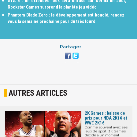
GTA 6 : un extended look sera diffusé sur Netflix fin août,
Rockstar Games surprend la planète jeu vidéo
Phantom Blade Zero : le développement est bouclé, rendez-
vous la semaine prochaine pour du très lourd
Partagez
AUTRES ARTICLES
2K Games : baisse de
prix pour NBA 2K16 et
WWE 2K16
Comme souvent avec ses
jeux de sport, 2K Games
décide à un moment