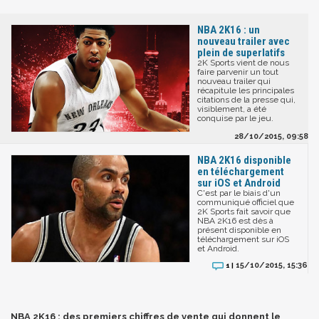
NBA 2K16 : un
nouveau trailer avec
plein de superlatifs
2K Sports vient de nous
faire parvenir un tout
nouveau trailer qui
récapitule les principales
citations de la presse qui,
visiblement, a été
conquise par le jeu.
28/10/2015, 09:58
NBA 2K16 disponible
en téléchargement
sur iOS et Android
C'est par le biais d'un
communiqué officiel que
2K Sports fait savoir que
NBA 2K16 est dès à
présent disponible en
téléchargement sur iOS
et Android.
15/10/2015, 15:36
1 |
NBA 2K16 : des premiers chiffres de vente qui donnent le