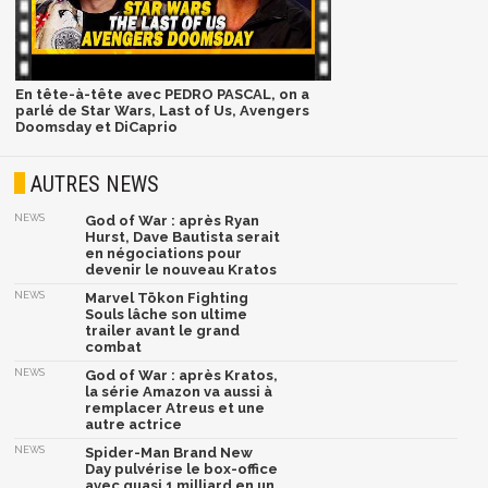
En tête-à-tête avec PEDRO PASCAL, on a
parlé de Star Wars, Last of Us, Avengers
Doomsday et DiCaprio
AUTRES NEWS
NEWS
God of War : après Ryan
Hurst, Dave Bautista serait
en négociations pour
devenir le nouveau Kratos
NEWS
Marvel Tōkon Fighting
Souls lâche son ultime
trailer avant le grand
combat
NEWS
God of War : après Kratos,
la série Amazon va aussi à
remplacer Atreus et une
autre actrice
NEWS
Spider-Man Brand New
Day pulvérise le box-office
avec quasi 1 milliard en un