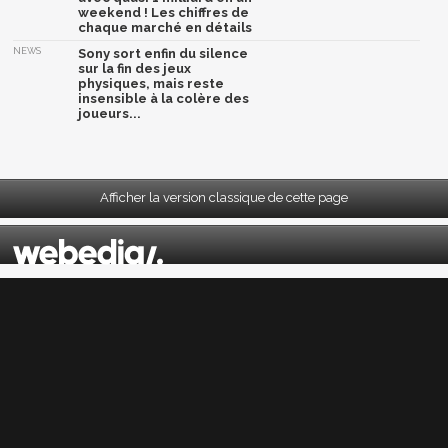
weekend ! Les chiffres de
chaque marché en détails
NEWS
Sony sort enfin du silence
sur la fin des jeux
physiques, mais reste
insensible à la colère des
joueurs...
Afficher la version classique de cette page
Mentions légales
|
CGU
|
CGV
|
Politique données personnelles
|
Cookies
|
Préférences cookies
|
Contacts
Depuis 2004, JeuxActu décrypte l'actualité du jeu vidéo sur toutes les plateformes.
Sorties, previews, gameplay, trailers, tests, astuces et soluces... on vous dit tout ! PC,
PS5, PS4, PS4 Pro, Xbox series X, Xbox One, Xbox One X, PS3, Xbox 360, Nintendo Switch,
Wii U, Nintendo 3DS, Nintendo 2DS, Stadia, Xbox Game Pass...
Jeuxactu.com est édité par
Webedia
Réalisation Vitalyn
© 2004-2026 Webedia. Tous droits réservés. Reproduction interdite sans autorisation.