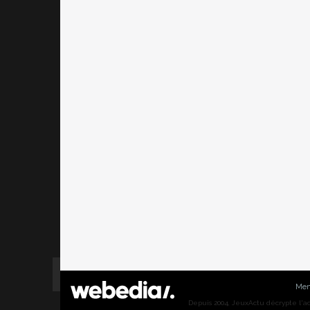
Men
Depuis 2004, JeuxActu décrypte l'actu