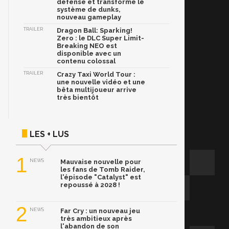
défense et transforme le
système de dunks,
nouveau gameplay
TRAILER
Dragon Ball: Sparking!
Zero : le DLC Super Limit-
Breaking NEO est
disponible avec un
contenu colossal
TRAILER
Crazy Taxi World Tour :
une nouvelle vidéo et une
bêta multijoueur arrive
très bientôt
LES + LUS
1
NEWS
Mauvaise nouvelle pour
les fans de Tomb Raider,
l'épisode "Catalyst" est
repoussé à 2028 !
2
NEWS
Far Cry : un nouveau jeu
très ambitieux après
l'abandon de son