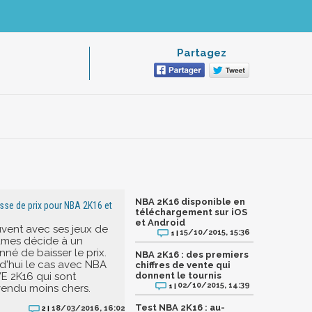
Partagez
NBA 2K16 disponible en
sse de prix pour NBA 2K16 et
téléchargement sur iOS
et Android
ent avec ses jeux de
15/10/2015, 15:36
1 |
ames décide à un
é de baisser le prix.
NBA 2K16 : des premiers
rd'hui le cas avec NBA
chiffres de vente qui
E 2K16 qui sont
donnent le tournis
02/10/2015, 14:39
1 |
vendu moins chers.
Test NBA 2K16 : au-
18/03/2016, 16:02
2 |