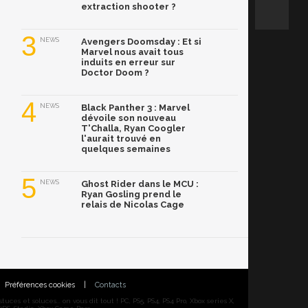
extraction shooter ?
3
NEWS
Avengers Doomsday : Et si
Marvel nous avait tous
induits en erreur sur
Doctor Doom ?
4
NEWS
Black Panther 3 : Marvel
dévoile son nouveau
T'Challa, Ryan Coogler
l'aurait trouvé en
quelques semaines
5
NEWS
Ghost Rider dans le MCU :
Ryan Gosling prend le
relais de Nicolas Cage
Préférences cookies
|
Contacts
ces et soluces... on vous dit tout ! PC, PS5, PS4, PS4 Pro, Xbox series X,