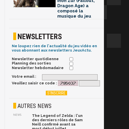
Inon Zur (Fallout,
Dragon Age) a
composé la
musique du jeu
NEWSLETTERS
Ne loupez rien de l'actualité du jeu vidéo en
vous abonnant aux newsletters JeuxActu.
Newsletter quotidienne
Planning des sorties
Newsletter hebdomadaire
Votre email :
Veuillez saisir ce code :
AUTRES NEWS
NEWS
The Legend of Zelda : l'un
des derniers rôles de Sam
Neill confirmé avant sa
mort début juillet