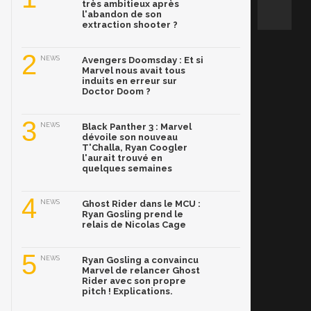
très ambitieux après
l'abandon de son
extraction shooter ?
2
NEWS
Avengers Doomsday : Et si
Marvel nous avait tous
induits en erreur sur
Doctor Doom ?
3
NEWS
Black Panther 3 : Marvel
dévoile son nouveau
T'Challa, Ryan Coogler
l'aurait trouvé en
quelques semaines
4
NEWS
Ghost Rider dans le MCU :
Ryan Gosling prend le
relais de Nicolas Cage
5
NEWS
Ryan Gosling a convaincu
Marvel de relancer Ghost
Rider avec son propre
pitch ! Explications.