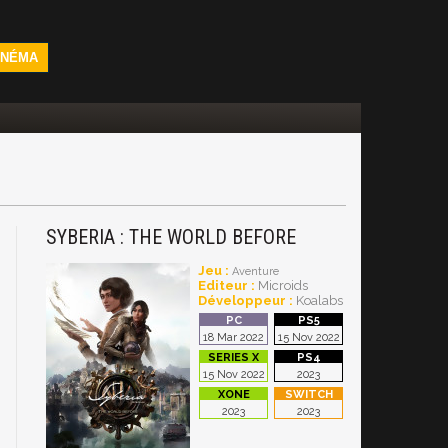
INÉMA
SYBERIA : THE WORLD BEFORE
Jeu :
Aventure
Editeur :
Microids
Développeur :
Koalabs
18 Mar 2022
15 Nov 2022
15 Nov 2022
2023
2023
2023