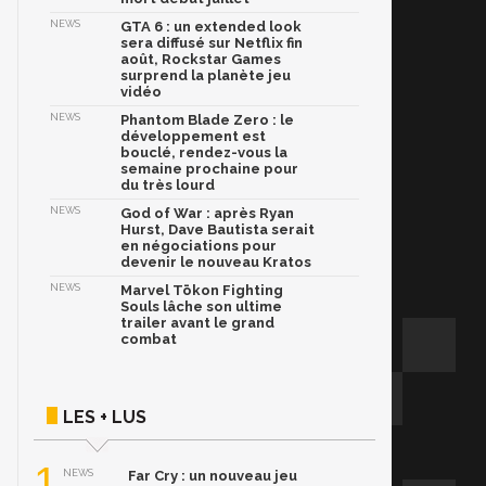
NEWS
GTA 6 : un extended look
sera diffusé sur Netflix fin
août, Rockstar Games
surprend la planète jeu
vidéo
NEWS
Phantom Blade Zero : le
développement est
bouclé, rendez-vous la
semaine prochaine pour
du très lourd
NEWS
God of War : après Ryan
Hurst, Dave Bautista serait
en négociations pour
devenir le nouveau Kratos
NEWS
Marvel Tōkon Fighting
Souls lâche son ultime
trailer avant le grand
combat
LES + LUS
1
NEWS
Far Cry : un nouveau jeu