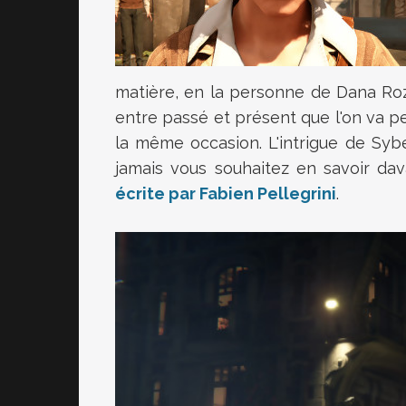
matière, en la personne de Dana Roze
entre passé et présent que l'on va 
la même occasion. L'intrigue de Syb
jamais vous souhaitez en savoir da
écrite par Fabien Pellegrini
.