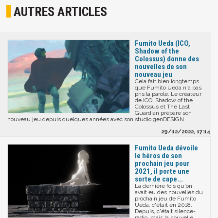
AUTRES ARTICLES
Fumito Ueda (ICO,
Shadow of the
Colossus) donne des
nouvelles de son
nouveau jeu
Cela fait bien longtemps
que Fumito Ueda n'a pas
pris la parole. Le créateur
de ICO, Shadow of the
Colossus et The Last
Guardian prépare son
nouveau jeu depuis quelques années avec son studio genDESIGN.
29/12/2022, 17:14
Fumito Ueda dévoile
le héros de son
prochain jeu pour
2021, il porte une
sorte de cape...
La dernière fois qu'on
avait eu des nouvelles du
prochain jeu de Fumito
Ueda, c'était en 2018.
Depuis, c'était silence-
radio, mais la nouvelle