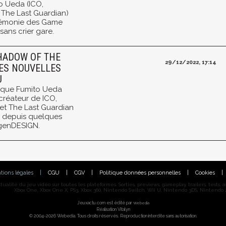
o Ueda (ICO,
 The Last Guardian)
érémonie des Game
ans crier gare.
SHADOW OF THE
29/12/2022, 17:14
ES NOUVELLES
U
s que Fumito Ueda
 créateur de ICO,
et The Last Guardian
 depuis quelques
 genDESIGN.
tions légales
|
CGU
|
CGV
|
Politique données personnelles
|
Cookies
|
alité du jeu vidéo sur toutes les plateformes. Sorties, previews, gameplay, trailers, tests, astu
Xbox One, Xbox One X, PS3, Xbox 360, Nintendo Switch, Wii U, Nintendo 3DS, Nintendo 2
Jeuxactu.com est édité par
Webedia
Réalisation Vitalyn
© 2004-2026 Webedia. Tous droits réservés. Reproduction interdite sans autorisation.