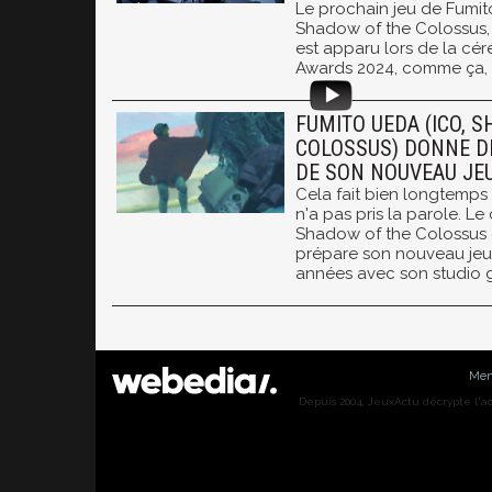
Le prochain jeu de Fumit
Shadow of the Colossus,
est apparu lors de la c
Awards 2024, comme ça, s
FUMITO UEDA (ICO, 
COLOSSUS) DONNE D
DE SON NOUVEAU JE
Cela fait bien longtemp
n'a pas pris la parole. Le
Shadow of the Colossus 
prépare son nouveau jeu
années avec son studio
Men
Depuis 2004, JeuxActu décrypte l'actu