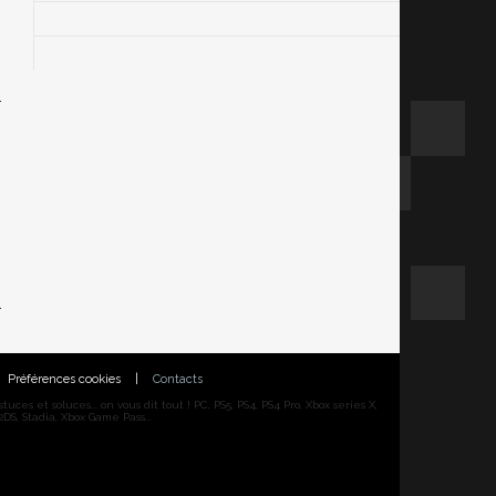
Préférences cookies
|
Contacts
ces et soluces... on vous dit tout ! PC, PS5, PS4, PS4 Pro, Xbox series X,
DS, Stadia, Xbox Game Pass...