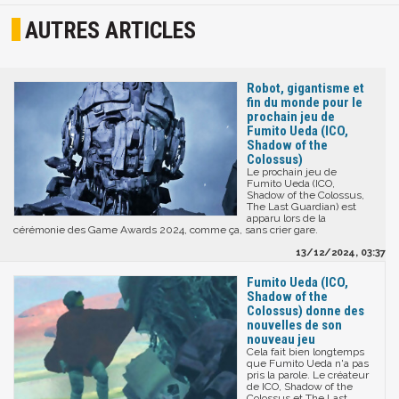
AUTRES ARTICLES
Robot, gigantisme et
fin du monde pour le
prochain jeu de
Fumito Ueda (ICO,
Shadow of the
Colossus)
Le prochain jeu de
Fumito Ueda (ICO,
Shadow of the Colossus,
The Last Guardian) est
apparu lors de la
cérémonie des Game Awards 2024, comme ça, sans crier gare.
13/12/2024, 03:37
Fumito Ueda (ICO,
Shadow of the
Colossus) donne des
nouvelles de son
nouveau jeu
Cela fait bien longtemps
que Fumito Ueda n'a pas
pris la parole. Le créateur
de ICO, Shadow of the
Colossus et The Last