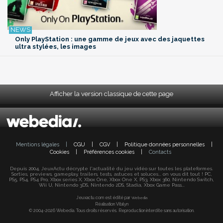
Only PlayStation : une gamme de jeux avec des jaquettes
ultra stylées, les images
Afficher la version classique de cette page
Mentions légales
|
CGU
|
CGV
|
Politique données personnelles
|
Cookies
|
Préférences cookies
|
Contacts
Depuis 2004, JeuxActu décrypte l'actualité du jeu vidéo sur toutes les plateformes.
Sorties, previews, gameplay, trailers, tests, astuces et soluces... on vous dit tout ! PC,
PS5, PS4, PS4 Pro, Xbox series X, Xbox One, Xbox One X, PS3, Xbox 360, Nintendo Switch,
Wii U, Nintendo 3DS, Nintendo 2DS, Stadia, Xbox Game Pass...
Jeuxactu.com est édité par
Webedia
Réalisation Vitalyn
© 2004-2026 Webedia. Tous droits réservés. Reproduction interdite sans autorisation.