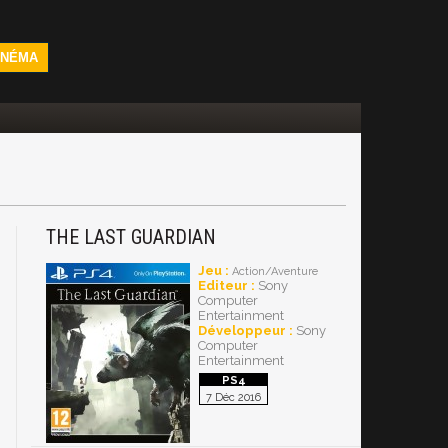
INÉMA
THE LAST GUARDIAN
Jeu :
Action/Aventure
Editeur :
Sony
Computer
Entertainment
Développeur :
Sony
Computer
Entertainment
7 Déc 2016