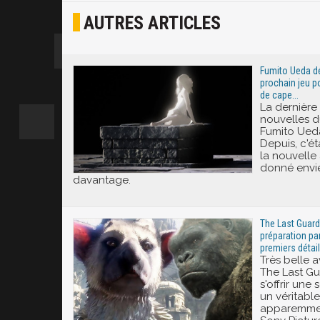
AUTRES ARTICLES
Joyeux
Excité
Fumito Ueda dé
prochain jeu po
de cape...
La dernière 
nouvelles d
Fumito Ueda,
Depuis, c'ét
la nouvelle
donné envie
davantage.
The Last Guardi
préparation pa
premiers détai
Très belle 
The Last Gu
s'offrir un
un véritabl
apparemmen