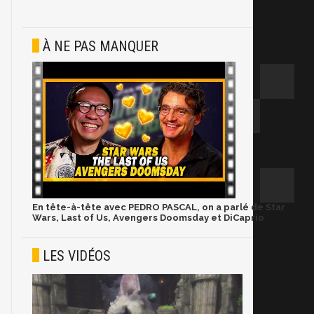
À NE PAS MANQUER
En tête-à-tête avec PEDRO PASCAL, on a parlé de Star
Wars, Last of Us, Avengers Doomsday et DiCaprio
LES VIDÉOS