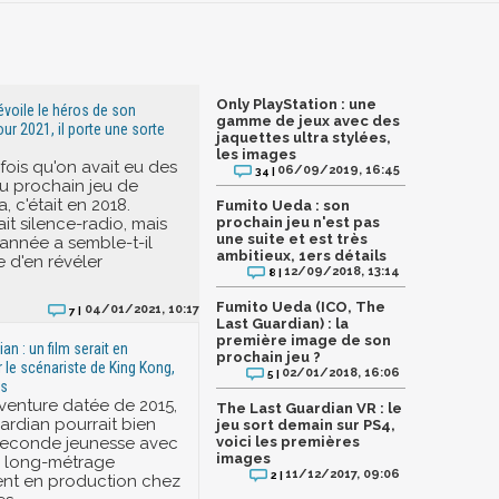
Only PlayStation : une
voile le héros de son
gamme de jeux avec des
ur 2021, il porte une sorte
jaquettes ultra stylées,
les images
fois qu'on avait eu des
06/09/2019, 16:45
34 |
u prochain jeu de
 c'était en 2018.
Fumito Ueda : son
ait silence-radio, mais
prochain jeu n'est pas
une suite et est très
 année a semble-t-il
ambitieux, 1ers détails
 d'en révéler
12/09/2018, 13:14
8 |
Fumito Ueda (ICO, The
04/01/2021, 10:17
7 |
Last Guardian) : la
première image de son
an : un film serait en
prochain jeu ?
r le scénariste de King Kong,
02/01/2018, 16:06
5 |
ls
aventure datée de 2015,
The Last Guardian VR : le
ardian pourrait bien
jeu sort demain sur PS4,
e seconde jeunesse avec
voici les premières
images
e long-métrage
11/12/2017, 09:06
2 |
t en production chez