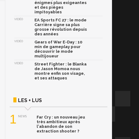
énigmes plus exigeantes
et des pièges
impitoyables
VIDÉO
EA Sports FC 27 : le mode
Carrière signe sa plus
grosse révolution depuis
des années
VIDÉO
Gears of War E-Day : 10
min de gameplay pour
découvrir le mode
multijoueur
VIDÉO
Street Fighter : le Blanka
de Jason Momoa nous
montre enfin son visage,
et ses attaques
LES + LUS
1
NEWS
Far Cry : un nouveau jeu
très ambitieux après
l'abandon de son
extraction shooter ?