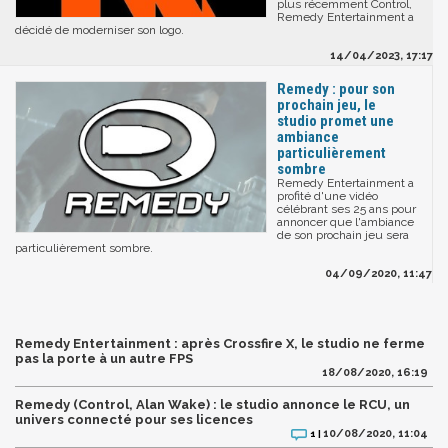
plus récemment Control,
Remedy Entertainment a
décidé de moderniser son logo.
14/04/2023, 17:17
Remedy : pour son
prochain jeu, le
studio promet une
ambiance
particulièrement
sombre
Remedy Entertainment a
profité d'une vidéo
célébrant ses 25 ans pour
annoncer que l'ambiance
de son prochain jeu sera
particulièrement sombre.
04/09/2020, 11:47
Remedy Entertainment : après Crossfire X, le studio ne ferme
pas la porte à un autre FPS
18/08/2020, 16:19
Remedy (Control, Alan Wake) : le studio annonce le RCU, un
univers connecté pour ses licences
10/08/2020, 11:04
1 |