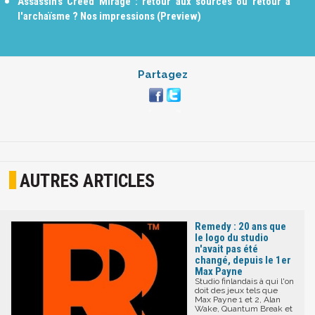
Assassin’s Creed Mirage : retour aux sources ou retour à
l'archaïsme ? Nos impressions (Preview)
Partagez
AUTRES ARTICLES
Remedy : 20 ans que
le logo du studio
n'avait pas été
changé, depuis le 1er
Max Payne
Studio finlandais à qui l'on
doit des jeux tels que
Max Payne 1 et 2, Alan
Wake, Quantum Break et