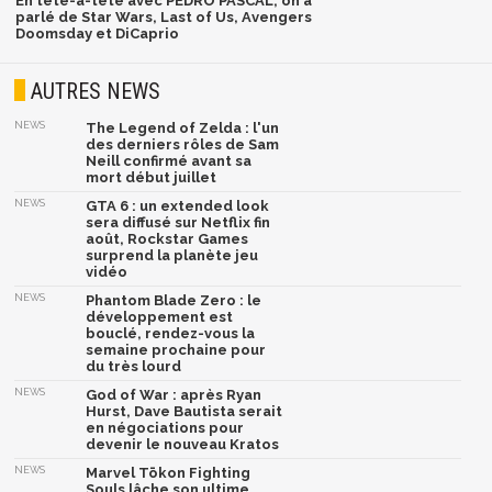
En tête-à-tête avec PEDRO PASCAL, on a
parlé de Star Wars, Last of Us, Avengers
Doomsday et DiCaprio
AUTRES NEWS
NEWS
The Legend of Zelda : l'un
des derniers rôles de Sam
Neill confirmé avant sa
mort début juillet
NEWS
GTA 6 : un extended look
sera diffusé sur Netflix fin
août, Rockstar Games
surprend la planète jeu
vidéo
NEWS
Phantom Blade Zero : le
développement est
bouclé, rendez-vous la
semaine prochaine pour
du très lourd
NEWS
God of War : après Ryan
Hurst, Dave Bautista serait
en négociations pour
devenir le nouveau Kratos
NEWS
Marvel Tōkon Fighting
Souls lâche son ultime