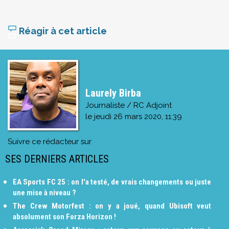
Réagir à cet article
Laurely Birba
Journaliste / RC Adjoint
le
jeudi 26 mars 2020, 11:39
Suivre ce rédacteur sur
SES DERNIERS ARTICLES
EA Sports FC 25 : on l'a testé, de vrais changements ou juste
une mise à niveau ?
The Crew Motorfest : on y a joué, quand Ubisoft veut
absolument son Forza Horizon !