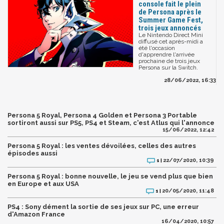
console fait le plein
de Persona après le
Summer Game Fest,
trois jeux annoncés
Le Nintendo Direct Mini
diffusé cet après-midi a
été l'occasion
d'apprendre l'arrivée
prochaine de trois jeux
Persona sur la Switch.
28/06/2022, 16:33
Persona 5 Royal, Persona 4 Golden et Persona 3 Portable
sortiront aussi sur PS5, PS4 et Steam, c'est Atlus qui l'annonce
15/06/2022, 12:42
Persona 5 Royal : les ventes dévoilées, celles des autres
épisodes aussi
22/07/2020, 10:39
1 |
Persona 5 Royal : bonne nouvelle, le jeu se vend plus que bien
en Europe et aux USA
20/05/2020, 11:48
1 |
PS4 : Sony dément la sortie de ses jeux sur PC, une erreur
d'Amazon France
16/04/2020, 10:57