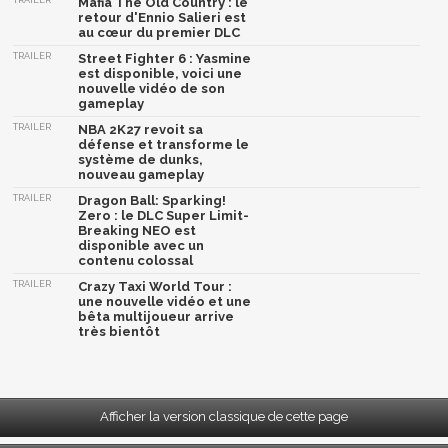
TRAILER
Mafia The Old Country : le
retour d'Ennio Salieri est
au cœur du premier DLC
TRAILER
Street Fighter 6 : Yasmine
est disponible, voici une
nouvelle vidéo de son
gameplay
TRAILER
NBA 2K27 revoit sa
défense et transforme le
système de dunks,
nouveau gameplay
TRAILER
Dragon Ball: Sparking!
Zero : le DLC Super Limit-
Breaking NEO est
disponible avec un
contenu colossal
TRAILER
Crazy Taxi World Tour :
une nouvelle vidéo et une
bêta multijoueur arrive
très bientôt
Afficher la version classique de cette page