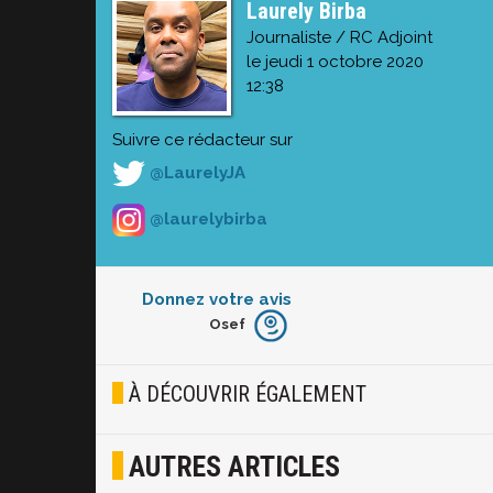
Laurely Birba
Journaliste / RC Adjoint
le jeudi 1 octobre 2020
12:38
Suivre ce rédacteur sur
@LaurelyJA
@laurelybirba
Donnez votre avis
Osef
Furieux
Blasé
À DÉCOUVRIR ÉGALEMENT
Osef
AUTRES ARTICLES
Joyeux