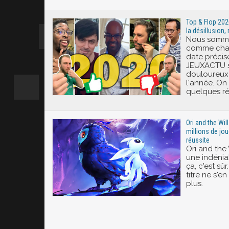
Excité
Top & Flop 20
la désillusion,
Nous somme
comme chaq
date précise
JEUXACTU se
douloureux
l'année. On 
quelques ré
Ori and the Wil
millions de jo
réussite
Ori and the 
une indéniab
ça, c'est sû
titre ne s'e
plus.