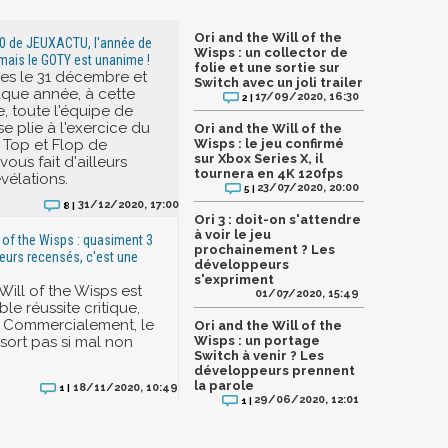
Ori and the Will of the
20 de JEUXACTU, l'année de
Wisps : un collector de
 mais le GOTY est unanime !
folie et une sortie sur
s le 31 décembre et
Switch avec un joli trailer
ue année, à cette
17/09/2020, 16:30
2 |
, toute l'équipe de
 plie à l'exercice du
Ori and the Will of the
 Top et Flop de
Wisps : le jeu confirmé
sur Xbox Series X, il
vous fait d'ailleurs
tournera en 4K 120fps
vélations.
23/07/2020, 20:00
5 |
31/12/2020, 17:00
8 |
Ori 3 : doit-on s'attendre
à voir le jeu
l of the Wisps : quasiment 3
prochainement ? Les
ueurs recensés, c'est une
développeurs
s'expriment
Will of the Wisps est
01/07/2020, 15:49
le réussite critique,
r. Commercialement, le
Ori and the Will of the
n sort pas si mal non
Wisps : un portage
Switch à venir ? Les
développeurs prennent
la parole
18/11/2020, 10:49
1 |
29/06/2020, 12:01
1 |