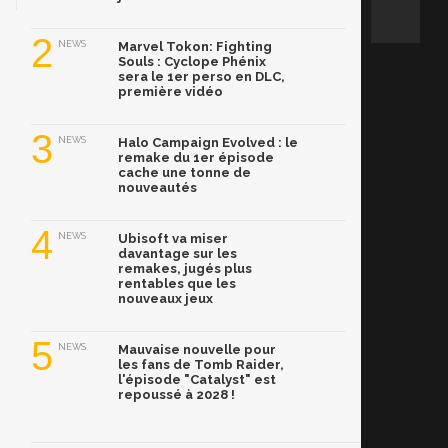
2
NEWS
Marvel Tokon: Fighting
Souls : Cyclope Phénix
sera le 1er perso en DLC,
première vidéo
3
NEWS
Halo Campaign Evolved : le
remake du 1er épisode
cache une tonne de
nouveautés
4
NEWS
Ubisoft va miser
davantage sur les
remakes, jugés plus
rentables que les
nouveaux jeux
5
NEWS
Mauvaise nouvelle pour
les fans de Tomb Raider,
l'épisode "Catalyst" est
repoussé à 2028 !