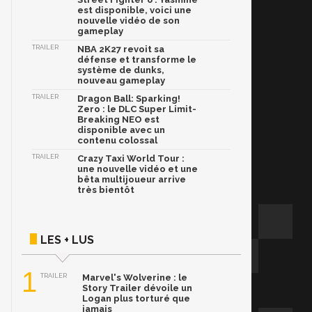
est disponible, voici une
nouvelle vidéo de son
gameplay
TRAILER
NBA 2K27 revoit sa
défense et transforme le
système de dunks,
nouveau gameplay
TRAILER
Dragon Ball: Sparking!
Zero : le DLC Super Limit-
Breaking NEO est
disponible avec un
contenu colossal
TRAILER
Crazy Taxi World Tour :
une nouvelle vidéo et une
bêta multijoueur arrive
très bientôt
LES + LUS
1
TRAILER
Marvel's Wolverine : le
Story Trailer dévoile un
Logan plus torturé que
jamais