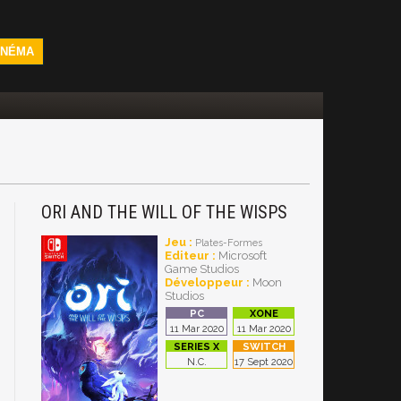
INÉMA
ORI AND THE WILL OF THE WISPS
Jeu :
Plates-Formes
Editeur :
Microsoft
Game Studios
Développeur :
Moon
Studios
11 Mar 2020
11 Mar 2020
N.C.
17 Sept 2020