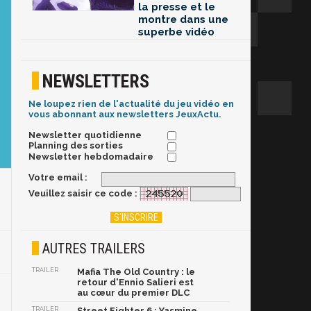
la presse et le
montre dans une
superbe vidéo
NEWSLETTERS
Ne loupez rien de l'actualité du jeu vidéo en
vous abonnant aux newsletters JeuxActu.
Newsletter quotidienne
Planning des sorties
Newsletter hebdomadaire
Votre email :
Veuillez saisir ce code :
AUTRES TRAILERS
TRAILER
Mafia The Old Country : le
retour d'Ennio Salieri est
au cœur du premier DLC
TRAILER
Street Fighter 6 : Yasmine