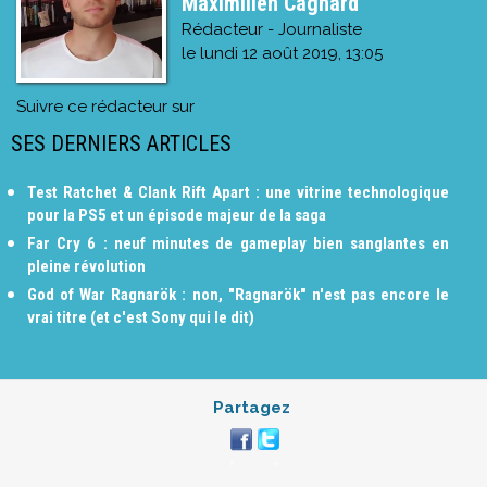
Maximilien Cagnard
Rédacteur - Journaliste
le
lundi 12 août 2019, 13:05
Suivre ce rédacteur sur
SES DERNIERS ARTICLES
Test Ratchet & Clank Rift Apart : une vitrine technologique
pour la PS5 et un épisode majeur de la saga
Far Cry 6 : neuf minutes de gameplay bien sanglantes en
pleine révolution
God of War Ragnarök : non, "Ragnarök" n'est pas encore le
vrai titre (et c'est Sony qui le dit)
Partagez