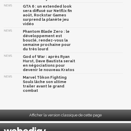
NEWS
GTA 6 : un extended look
sera diffusé sur Netflix fin
août, Rockstar Games
surprend la planète jeu
vidéo
NEWS
Phantom Blade Zero : le
développement est
bouclé, rendez-vous la
semaine prochaine pour
du très lourd
NEWS
God of War : après Ryan
Hurst, Dave Bautista serait
en négociations pour
devenir le nouveau Kratos
NEWS
Marvel Tōkon Fighting
Souls lâche son ultime
trailer avant le grand
combat
Afficher la version classique de cette page