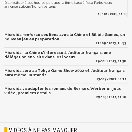
Distributeur à ses heures perdues, la firme basé à Rosa Parks nous
annonce aujourd'hui un partena
15/01/2025, 11:05
Microids renforce ses liens avec la Chine et Bilibili Games, un
nouveau jeu en préparation
21/09/2023, 16:33
Microids : la Chine s'intéresse à l'éditeur français, une
délégation en visite dans les locaux
29/08/2023, 11:38
Microids sera au Tokyo Game Show 2022 et l'éditeur français
aura même un stand !
13/09/2022, 11:12
Microids va adapter les romans de Bernard Werber en jeux
vidéo, premiers détails
29/03/2022, 12:18
VIDÉOS À NE PAS MANQUER