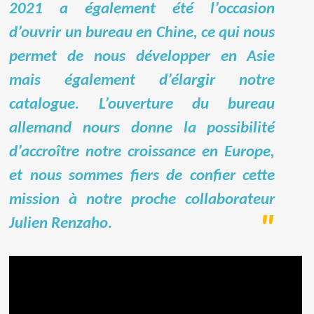
2021 a également été l’occasion
d’ouvrir un bureau en Chine, ce qui nous
permet de nous développer en Asie
mais également d’élargir notre
catalogue. L’ouverture du bureau
allemand nours donne la possibilité
d’accroître notre croissance en Europe,
et nous sommes fiers de confier cette
mission à notre proche collaborateur
Julien Renzaho.