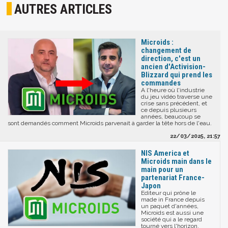
AUTRES ARTICLES
Microids :
changement de
direction, c'est un
ancien d'Activision-
Blizzard qui prend les
commandes
A l'heure où l'industrie
du jeu vidéo traverse une
crise sans précédent, et
ce depuis plusieurs
années, beaucoup se
sont demandés comment Microids parvenait à garder la tête hors de l'eau.
22/03/2025, 21:57
NIS America et
Microids main dans le
main pour un
partenariat France-
Japon
Editeur qui prône le
made in France depuis
un paquet d'années,
Microids est aussi une
société qui a le regard
tourné vers l'horizon.