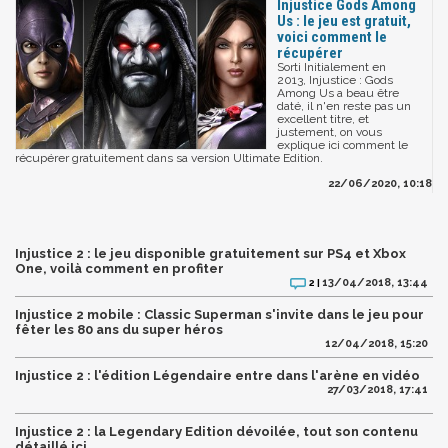
Injustice Gods Among
Us : le jeu est gratuit,
voici comment le
récupérer
Sorti Initialement en
2013, Injustice : Gods
Among Us a beau être
daté, il n'en reste pas un
excellent titre, et
justement, on vous
explique ici comment le
récupérer gratuitement dans sa version Ultimate Edition.
22/06/2020, 10:18
Injustice 2 : le jeu disponible gratuitement sur PS4 et Xbox
One, voilà comment en profiter
13/04/2018, 13:44
2 |
Injustice 2 mobile : Classic Superman s'invite dans le jeu pour
fêter les 80 ans du super héros
12/04/2018, 15:20
Injustice 2 : l'édition Légendaire entre dans l'arène en vidéo
27/03/2018, 17:41
Injustice 2 : la Legendary Edition dévoilée, tout son contenu
détaillé ici