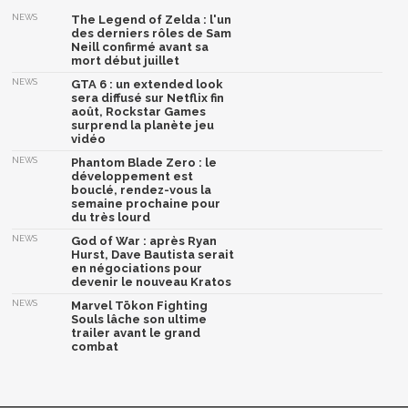
NEWS
The Legend of Zelda : l'un
des derniers rôles de Sam
Neill confirmé avant sa
mort début juillet
NEWS
GTA 6 : un extended look
sera diffusé sur Netflix fin
août, Rockstar Games
surprend la planète jeu
vidéo
NEWS
Phantom Blade Zero : le
développement est
bouclé, rendez-vous la
semaine prochaine pour
du très lourd
NEWS
God of War : après Ryan
Hurst, Dave Bautista serait
en négociations pour
devenir le nouveau Kratos
NEWS
Marvel Tōkon Fighting
Souls lâche son ultime
trailer avant le grand
combat