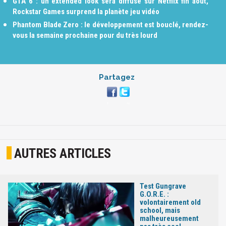
GTA 6 : un extended look sera diffusé sur Netflix fin août,
Rockstar Games surprend la planète jeu vidéo
Phantom Blade Zero : le développement est bouclé, rendez-
vous la semaine prochaine pour du très lourd
Partagez
AUTRES ARTICLES
Test Gungrave
G.O.R.E. :
volontairement old
school, mais
malheureusement