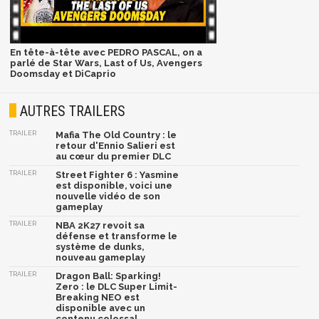
En tête-à-tête avec PEDRO PASCAL, on a
parlé de Star Wars, Last of Us, Avengers
Doomsday et DiCaprio
AUTRES TRAILERS
TRAILER
Mafia The Old Country : le
retour d'Ennio Salieri est
au cœur du premier DLC
TRAILER
Street Fighter 6 : Yasmine
est disponible, voici une
nouvelle vidéo de son
gameplay
TRAILER
NBA 2K27 revoit sa
défense et transforme le
système de dunks,
nouveau gameplay
TRAILER
Dragon Ball: Sparking!
Zero : le DLC Super Limit-
Breaking NEO est
disponible avec un
contenu colossal