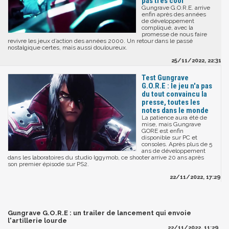
pas très cool
Gungrave G.O.R.E. arrive
enfin après des années
de développement
compliqué, avec la
promesse de nous faire
revivre les jeux d’action des années 2000. Un retour dans le passé
nostalgique certes, mais aussi douloureux.
25/11/2022, 22:31
Test Gungrave
G.O.R.E : le jeu n'a pas
du tout convaincu la
presse, toutes les
notes dans le monde
La patience aura été de
mise, mais Gungrave
GORE est enfin
disponible sur PC et
consoles. Après plus de 5
ans de développement
dans les laboratoires du studio Iggymob, ce shooter arrive 20 ans après
son premier épisode sur PS2.
22/11/2022, 17:29
Gungrave G.O.R.E : un trailer de lancement qui envoie
l'artillerie lourde
22/11/2022, 11:29