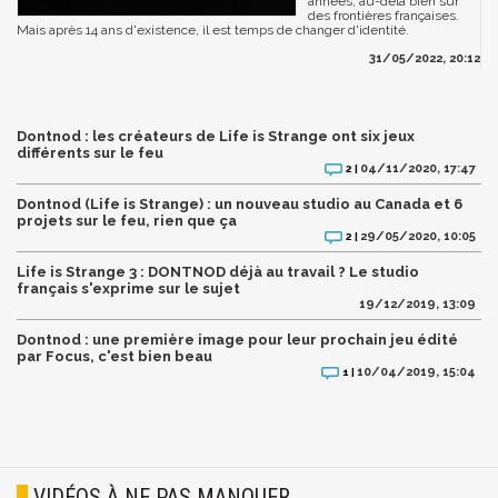
années, au-delà bien sûr
des frontières françaises.
Mais après 14 ans d'existence, il est temps de changer d'identité.
31/05/2022, 20:12
Dontnod : les créateurs de Life is Strange ont six jeux
différents sur le feu
04/11/2020, 17:47
2 |
Dontnod (Life is Strange) : un nouveau studio au Canada et 6
projets sur le feu, rien que ça
29/05/2020, 10:05
2 |
Life is Strange 3 : DONTNOD déjà au travail ? Le studio
français s'exprime sur le sujet
19/12/2019, 13:09
Dontnod : une première image pour leur prochain jeu édité
par Focus, c'est bien beau
10/04/2019, 15:04
1 |
VIDÉOS À NE PAS MANQUER