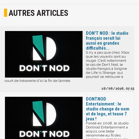
AUTRES ARTICLES
DON'T NOD : le studio
français serait lui
aussi en grandes
difficultés...
Il n’y a pas que chez Xbox
que les voyants sont au
rouge. C’est notamment
le cas de Don’t Nod, le
studio français à l’origine
de Life is Strange, qui
pourrait se retrouver à
court de trésorerie d’ici la fin de l’année.
16/06/2026, 07:15
DONTNOD
Entertainment : le
studio change de nom
et de logo, et tease 7
jeux !
Fondé en 2008, le studio
Dontnod Entertainment a
acquis une belle
renommée au fil des