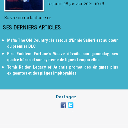
le
jeudi 28 janvier 2021, 10:16
Suivre ce rédacteur sur
SES DERNIERS ARTICLES
Mafia The Old Country : le retour d'Ennio Salieri est au cœur
du premier DLC
Fire Emblem Fortune's Weave dévoile son gameplay, ses
quatre héros et son système de lignes temporelles
Tomb Raider Legacy of Atlantis promet des énigmes plus
exigeantes et des pièges impitoyables
Partagez