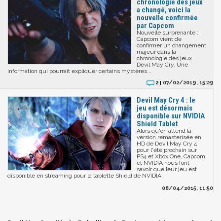
chronologie des jeux
a changé, voici la
nouvelle confirmée
par Capcom
Nouvelle surprenante :
Capcom vient de
confirmer un changement
majeur dans la
chronologie des jeux
Devil May Cry. Une
information qui pourrait expliquer certains mystères...
07/02/2019, 15:29
2 |
Devil May Cry 4 : le
jeu est désormais
disponible sur NVIDIA
Shield Tablet
Alors qu'on attend la
version remasterisée en
HD de Devil May Cry 4
pour l'été prochain sur
PS4 et Xbox One, Capcom
et NVIDIA nous font
savoir que leur jeu est
disponible en streaming pour la tablette Shield de NVIDIA.
08/04/2015, 11:50