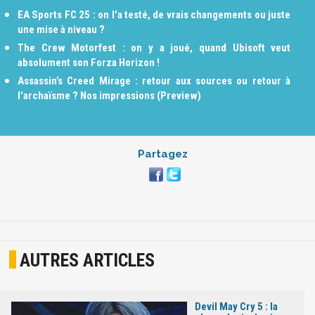
EA Sports FC 25 : on l'a testé, de vrais changements ou juste
une mise à niveau ?
The Crew Motorfest : on y a joué, quand Ubisoft veut
absolument son Forza Horizon !
Assassin’s Creed Mirage : retour aux sources ou retour à
l'archaïsme ? Nos impressions (Preview)
Partagez
AUTRES ARTICLES
Devil May Cry 5 : la