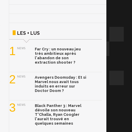
LES + LUS
1
NEWS
Far Cry : un nouveau jeu
très ambitieux après
l'abandon de son
extraction shooter ?
2
NEWS
Avengers Doomsday : Et si
Marvel nous avait tous
induits en erreur sur
Doctor Doom ?
3
NEWS
Black Panther 3 : Marvel
dévoile son nouveau
T'Challa, Ryan Coogler
l'aurait trouvé en
quelques semaines