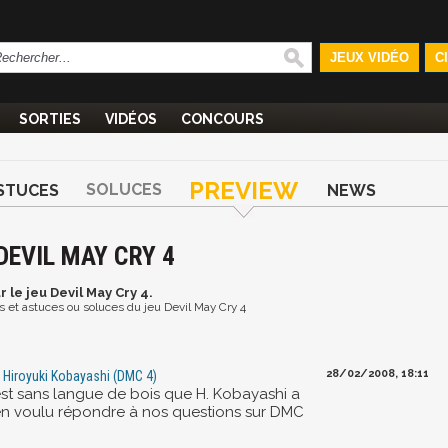
JEUX VIDÉO
C
SORTIES
VIDÉOS
CONCOURS
PREVIEW
SOLUCES
STUCES
NEWS
DEVIL MAY CRY 4
r le jeu Devil May Cry 4.
os et astuces ou soluces du jeu Devil May Cry 4
28/02/2008, 18:11
 Hiroyuki Kobayashi (DMC 4)
est sans langue de bois que H. Kobayashi a
en voulu répondre à nos questions sur DMC