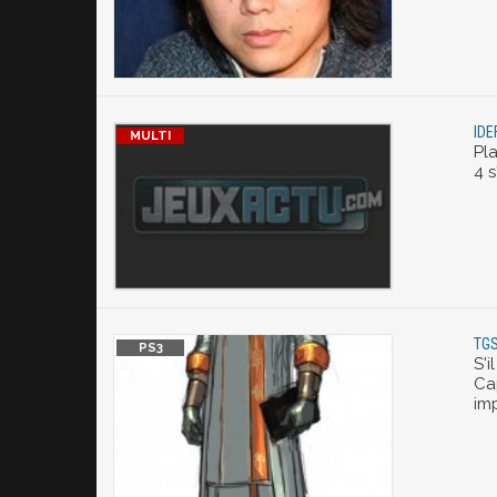
IDE
Pl
4 s
TGS
S'i
Ca
im