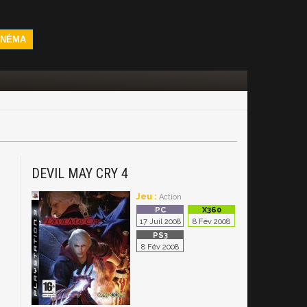
INÉMA
DEVIL MAY CRY 4
Jeu :
Action
17 Juil 2008
8 Fév 2008
8 Fév 2008