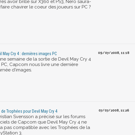
ès avoir brillé sur X360 et PS3, Nero saura-
l faire chavirer le coeur des joueurs sur PC ?
09/07/2008, 11:18
il May Cry 4 : dernières images PC
une semaine de la sortie de Devil May Cry 4
r PC, Capcom nous livre une dernière
urnée d'images.
07/07/2008, 11:26
 de Trophées pour Devil May Cry 4
ristian Svensson a précisé sur les forums
ficiels de Capcom que Devil May Cry 4 ne
ra pas compatible avec les Trophées de la
yStation 3.