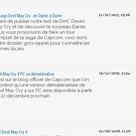
11/01/2013, 19:06
saga Devil May Cry : de Dante à Dante
ant de publier notre test de DmC Devim
y Cry et de découvrir le nouveau Dante,
us vous proposons de faire un tour
mplet de la saga de Capcom, voici donc
tre dossier, gros rappel pour connaître les
ines du jeu.
15/12/2009, 11:54
il May Cry 4 PC se dématérialise
st sur le blog officiel de Capcom que l'on
prend qu'une version dématérialisée de
il May Cry 4 sur PC sera disponible à partir
 22 décembre prochain.
01/08/2008, 11:18
t Devil May Cry 4