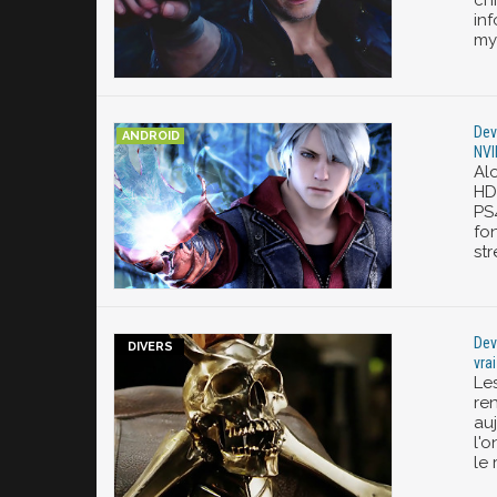
ch
inf
mys
Dev
NVI
Al
HD
PS
fon
st
Dev
vrai
Le
re
auj
l'o
le 