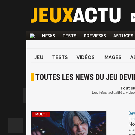
NEWS
TESTS
PREVIEWS
ASTUCES
JEU
TESTS
VIDÉOS
IMAGES
A
TOUTES LES NEWS DU JEU DEVI
Tout
su
Les infos, actualités, vidé
Dev
la 
No
co