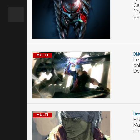
Ca
Cry
de
DMC
Le
ch
De
Dev
Pl
May
pa