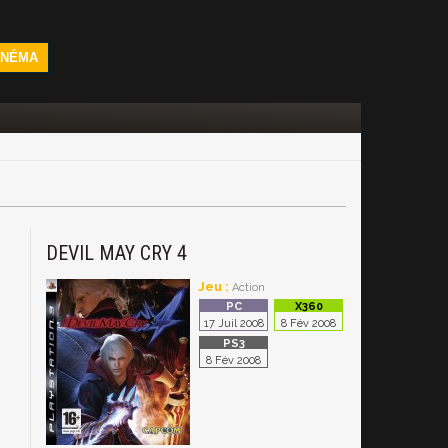
INÉMA
DEVIL MAY CRY 4
Jeu :
Action
17 Juil 2008
8 Fév 2008
8 Fév 2008