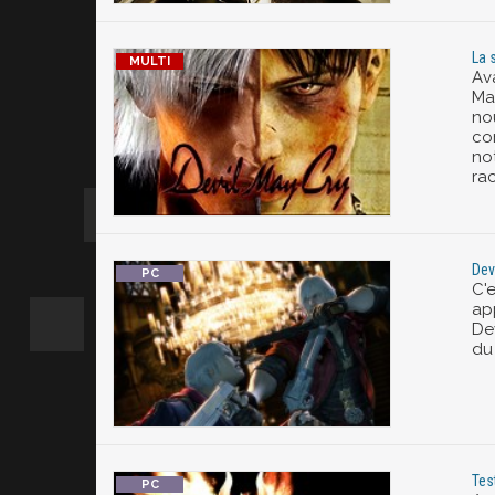
La 
Av
Ma
no
co
no
rac
Dev
C'e
ap
Dev
du
Tes