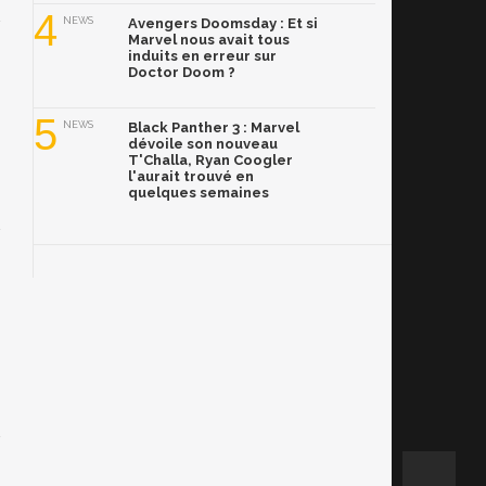
4
NEWS
Avengers Doomsday : Et si
Marvel nous avait tous
induits en erreur sur
Doctor Doom ?
5
NEWS
Black Panther 3 : Marvel
dévoile son nouveau
T'Challa, Ryan Coogler
l'aurait trouvé en
quelques semaines