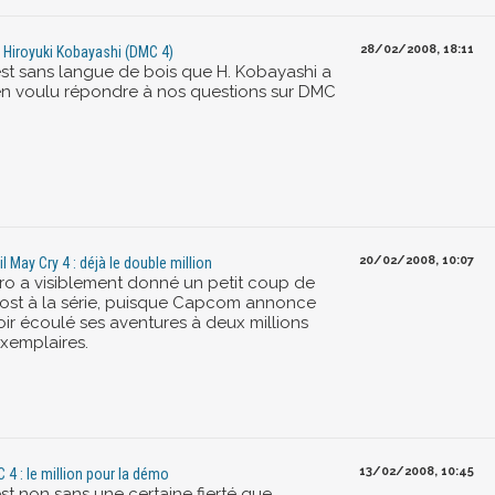
28/02/2008, 18:11
 Hiroyuki Kobayashi (DMC 4)
est sans langue de bois que H. Kobayashi a
en voulu répondre à nos questions sur DMC
20/02/2008, 10:07
il May Cry 4 : déjà le double million
ro a visiblement donné un petit coup de
ost à la série, puisque Capcom annonce
oir écoulé ses aventures à deux millions
exemplaires.
13/02/2008, 10:45
 4 : le million pour la démo
est non sans une certaine fierté que