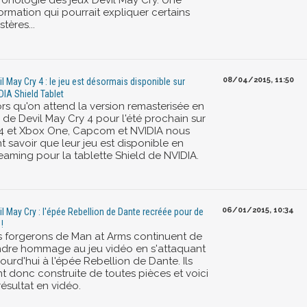
ronologie des jeux Devil May Cry. Une
ormation qui pourrait expliquer certains
tères...
08/04/2015, 11:50
il May Cry 4 : le jeu est désormais disponible sur
DIA Shield Tablet
ors qu'on attend la version remasterisée en
 de Devil May Cry 4 pour l'été prochain sur
4 et Xbox One, Capcom et NVIDIA nous
t savoir que leur jeu est disponible en
reaming pour la tablette Shield de NVIDIA.
06/01/2015, 10:34
il May Cry : l'épée Rebellion de Dante recréée pour de
 !
s forgerons de Man at Arms continuent de
ndre hommage au jeu vidéo en s'attaquant
ourd'hui à l'épée Rebellion de Dante. Ils
nt donc construite de toutes pièces et voici
résultat en vidéo.