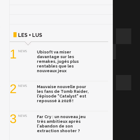
LES + LUS
1
NEWS
Ubisoft va miser
davantage sur les
remakes, jugés plus
rentables que les
nouveaux jeux
2
NEWS
Mauvaise nouvelle pour
les fans de Tomb Raider,
l'épisode "Catalyst" est
repoussé à 2028 !
3
NEWS
Far Cry : un nouveau jeu
très ambitieux après
l'abandon de son
extraction shooter ?