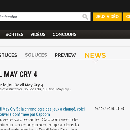
JEUX VIDÉO
C
SORTIES
VIDÉOS
CONCOURS
NEWS
SOLUCES
STUCES
PREVIEW
L MAY CRY 4
r le jeu Devil May Cry 4.
os et astuces ou soluces du jeu Devil May Cry 4
07/02/2019, 15:29
il May Cry 5 : la chronologie des jeux a changé, voici
nouvelle confirmée par Capcom
uvelle surprenante : Capcom vient de
nfirmer un changement majeur dans la