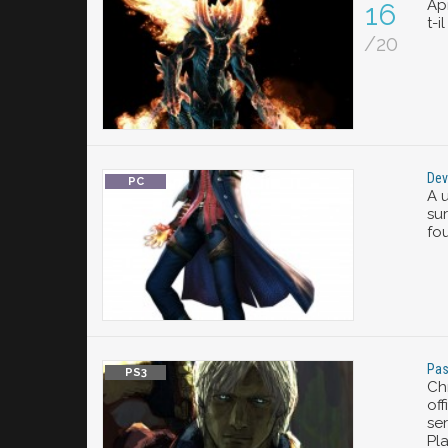
Apr
16
t-i
/20
Dev
A 
su
fo
Pas
Ch
of
se
Pla