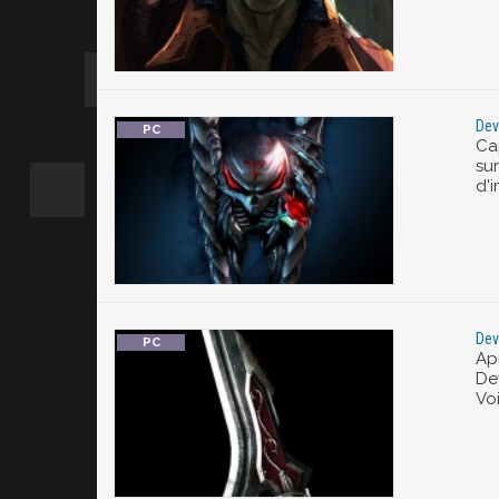
Dev
Ca
sur
d'
Dev
Apr
Dev
Voi