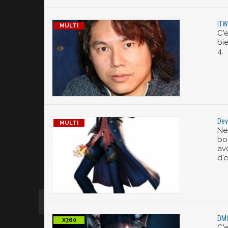
ITW
C'
bi
4.
Dev
Ne
bo
av
d'
DMC
C'