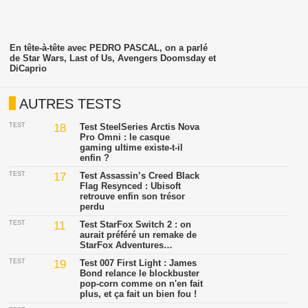
En tête-à-tête avec PEDRO PASCAL, on a parlé
de Star Wars, Last of Us, Avengers Doomsday et
DiCaprio
AUTRES TESTS
TEST
18
Test SteelSeries Arctis Nova
Pro Omni : le casque
gaming ultime existe-t-il
enfin ?
TEST
17
Test Assassin’s Creed Black
Flag Resynced : Ubisoft
retrouve enfin son trésor
perdu
TEST
11
Test StarFox Switch 2 : on
aurait préféré un remake de
StarFox Adventures…
TEST
19
Test 007 First Light : James
Bond relance le blockbuster
pop-corn comme on n'en fait
plus, et ça fait un bien fou !