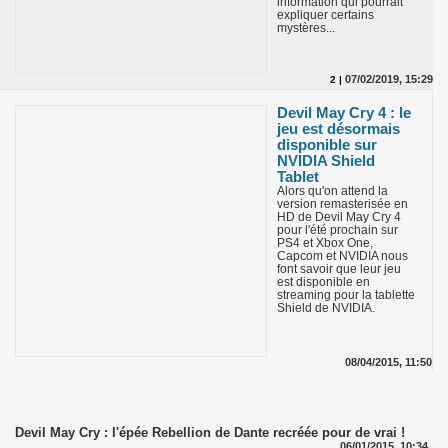
information qui pourrait
expliquer certains
mystères...
07/02/2019, 15:29
2 |
Devil May Cry 4 : le
jeu est désormais
disponible sur
NVIDIA Shield
Tablet
Alors qu'on attend la
version remasterisée en
HD de Devil May Cry 4
pour l'été prochain sur
PS4 et Xbox One,
Capcom et NVIDIA nous
font savoir que leur jeu
est disponible en
streaming pour la tablette
Shield de NVIDIA.
08/04/2015, 11:50
Devil May Cry : l'épée Rebellion de Dante recréée pour de vrai !
06/01/2015, 10:34