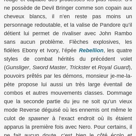
ne possède de Devil Bringer comme son copain aux
cheveux blancs, il n’en reste pas moins un
personnage redoutable, et la valise de Pandore qu’il
détient lui permet de rivaliser avec John Rambo
sans aucun problème. Flèches explosives, les
fidèles Ebony et Ivory, l’épée
Rebellion
, les quatre
styles de combat hérités du précédent volet
(
Gunsliger
,
Sword Master
,
Trickster
et
Royal Guard
),
pouvoirs prêtés par les démons, monsieur je-me-la-
pète propose lui aussi un très large éventail de
combos et autres mouvements classes. Dommage
que la seconde partie du jeu ne soit qu’un vieux
mode Reverse déguisé où les ennemis ont même le
culot de
spawner
à l’exact endroit où ils étaient
apparus la première fois avec Nero. Pour certains, il
ne fait aucun doute, c’est bien le côté écolo et