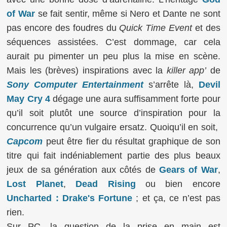
of War
se fait sentir, même si Nero et Dante ne sont
pas encore des foudres du
Quick Time Event
et des
séquences assistées. C’est dommage, car cela
aurait pu pimenter un peu plus la mise en scène.
Mais les (brèves) inspirations avec la
killer app’
de
Sony Computer Entertainment
s’arrête là,
Devil
May Cry 4
dégage une aura suffisamment forte pour
qu’il soit plutôt une source d’inspiration pour la
concurrence qu’un vulgaire ersatz. Quoiqu’il en soit,
Capcom
peut être fier du résultat graphique de son
titre qui fait indéniablement partie des plus beaux
jeux de sa génération aux côtés de
Gears of War
,
Lost Planet
,
Dead Rising
ou bien encore
Uncharted : Drake's Fortune
; et ça, ce n’est pas
rien.
Sur PC, la question de la prise en main est