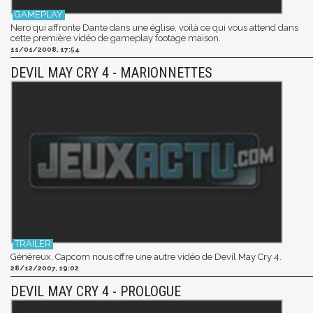
Nero qui affronte Dante dans une église, voilà ce qui vous attend dans
cette première vidéo de gameplay footage maison.
11/01/2008, 17:54
DEVIL MAY CRY 4 - MARIONNETTES
Généreux, Capcom nous offre une autre vidéo de Devil May Cry 4.
28/12/2007, 19:02
DEVIL MAY CRY 4 - PROLOGUE