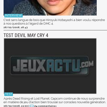
C'est sans langue de bois que Hiroyuki Kobayashi a bien voulu répondre
à nos questions à l'égard de DMC 4.
28/02/2008, 18:43
TEST DEVIL MAY CRY 4
Après Dead Rising et Lost Planet, Capcom continue de nous surprendre
en matière de jeu d’action bien troussé sur consoles nouvelle génération.
08/02/2008, 13:00
|
24
commentaires