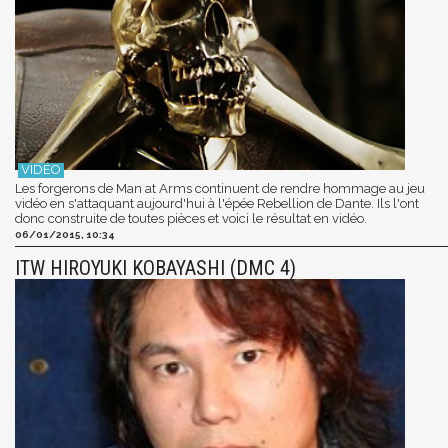
Les forgerons de Man at Arms continuent de rendre hommage au jeu
vidéo en s'attaquant aujourd'hui à l'épée Rebellion de Dante. Ils l'ont
donc construite de toutes pièces et voici le résultat en vidéo.
06/01/2015, 10:34
ITW HIROYUKI KOBAYASHI (DMC 4)