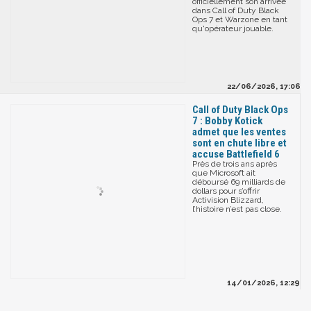
officiellement son arrivée
dans Call of Duty Black
Ops 7 et Warzone en tant
qu'opérateur jouable.
22/06/2026, 17:06
Call of Duty Black Ops
7 : Bobby Kotick
admet que les ventes
sont en chute libre et
accuse Battlefield 6
Près de trois ans après
que Microsoft ait
déboursé 69 milliards de
dollars pour s’offrir
Activision Blizzard,
l’histoire n’est pas close.
14/01/2026, 12:29