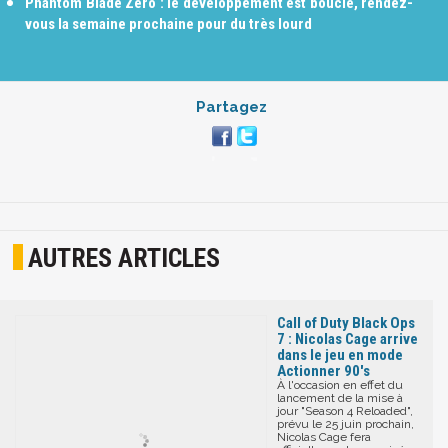
Phantom Blade Zero : le développement est bouclé, rendez-
vous la semaine prochaine pour du très lourd
Partagez
AUTRES ARTICLES
Call of Duty Black Ops
7 : Nicolas Cage arrive
dans le jeu en mode
Actionner 90's
À l'occasion en effet du
lancement de la mise à
jour "Season 4 Reloaded",
prévu le 25 juin prochain,
Nicolas Cage fera