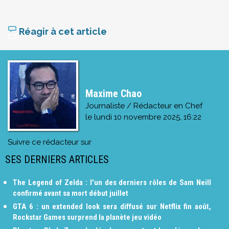
Réagir à cet article
Maxime Chao
Journaliste / Rédacteur en Chef
le
lundi 10 novembre 2025, 16:22
Suivre ce rédacteur sur
SES DERNIERS ARTICLES
The Legend of Zelda : l'un des derniers rôles de Sam Neill
confirmé avant sa mort début juillet
GTA 6 : un extended look sera diffusé sur Netflix fin août,
Rockstar Games surprend la planète jeu vidéo