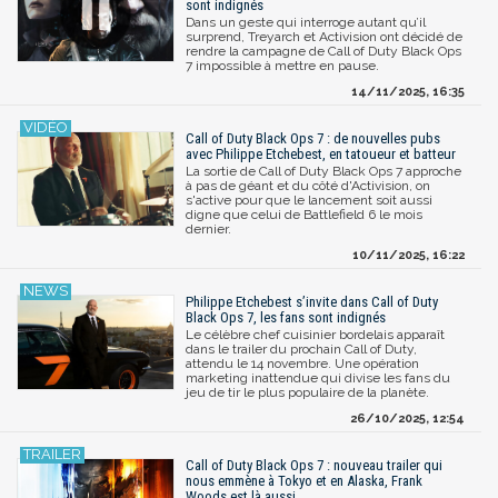
sont indignés
Dans un geste qui interroge autant qu’il
surprend, Treyarch et Activision ont décidé de
rendre la campagne de Call of Duty Black Ops
7 impossible à mettre en pause.
14/11/2025, 16:35
Call of Duty Black Ops 7 : de nouvelles pubs
avec Philippe Etchebest, en tatoueur et batteur
La sortie de Call of Duty Black Ops 7 approche
à pas de géant et du côté d'Activision, on
s'active pour que le lancement soit aussi
digne que celui de Battlefield 6 le mois
dernier.
10/11/2025, 16:22
Philippe Etchebest s’invite dans Call of Duty
Black Ops 7, les fans sont indignés
Le célèbre chef cuisinier bordelais apparaît
dans le trailer du prochain Call of Duty,
attendu le 14 novembre. Une opération
marketing inattendue qui divise les fans du
jeu de tir le plus populaire de la planète.
26/10/2025, 12:54
Call of Duty Black Ops 7 : nouveau trailer qui
nous emmène à Tokyo et en Alaska, Frank
Woods est là aussi