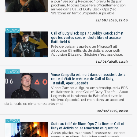
à jour "Season 4 Reloaded", prévu le 25 juin
prochain, Nicolas Cage fera officiellement son
arrivée dans Call of Duty Black Ops 7 et
Warzone en tant qu'opérateur jouable.
22/06/2026, 17:06
Call of Duty Black Ops 7 : Bobby Kotick admet
que les ventes sont en chute libre et accuse
Battlefield 6
Près de trois ans après que Microsoft ait
déboursé 69 milliards de dollars pour s’offrir
Activision Blizzard, l’histoire n’est pas close.
14/01/2026, 12:29
Vince Zampella est mort dans un accident de la
route, il était le créateur de Call of Duty,
Titanfall, Apex Legends
Vince Zampella, figure emblématique du FPS
militaire (on lui doit Call of Duty, Titanfall, Apex
Legends et la relance de Battlefield avec le
sixième épisode), est mort dans un accident
de la route ce dimanche après-midi.
22/12/2025, 22:00
Suite au tollé de Black Ops 7, la licence Call of
Duty et Activision se remettent en question
Après plusieurs années à presser sa licence
comme un citron, Activision semble avoir