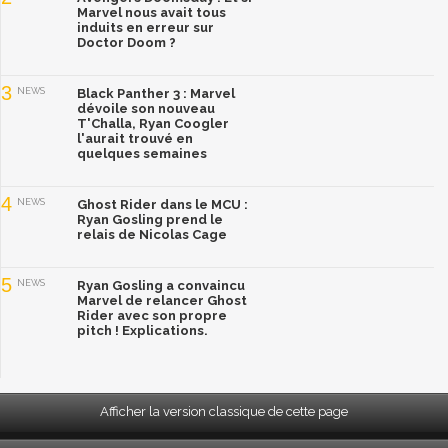
Marvel nous avait tous
induits en erreur sur
Doctor Doom ?
3
NEWS
Black Panther 3 : Marvel
dévoile son nouveau
T'Challa, Ryan Coogler
l'aurait trouvé en
quelques semaines
4
NEWS
Ghost Rider dans le MCU :
Ryan Gosling prend le
relais de Nicolas Cage
5
NEWS
Ryan Gosling a convaincu
Marvel de relancer Ghost
Rider avec son propre
pitch ! Explications.
Afficher la version classique de cette page