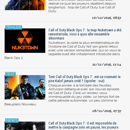
réalisé ce que les joueurs répètent depuis
longtemps : trop de Call of Duty tue Call of
Duty.
10/12/2025, 08:57
Call of Duty Black Ops 7 : la map Nuketown a été
remasterisée, voici à quoi elle ressemble
désormais
Nuketown, la carte la plus emblématique de
l’histoire de Call of Duty fait son grand retour
avec une version remasterisée, qui on vous le
rappelle avait été initialement introduite dans
Black Ops 2.
21/11/2025, 17:14
Test Call of Duty Black Ops 7 : est-ce vraiment le
pire Kalof jamais créé ? (spoiler : oui)
Chaque année, à la tombée des feuilles,
Activision débarque avec son nouvel épisode
de Call of Duty. C’est un rendez-vous
immanquable du jeu vidéo, un temps fort de
cette période automnale, un peu comme le
Beaujolais Nouveau.
18/11/2025, 07:37
Call of Duty Black Ops 7 : il est impossible de
mettre la campagne solo en pause, les joueurs