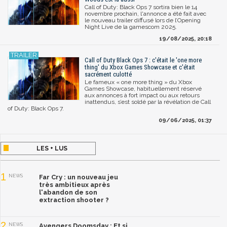
Call of Duty: Black Ops 7 sortira bien le 14
novembre prochain, l'annonce a été fait avec
le nouveau trailer diffusé lors de l’Opening
Night Live de la gamescom 2025.
19/08/2025, 20:18
Call of Duty Black Ops 7 : c'était le 'one more
thing' du Xbox Games Showcase et c'était
sacrément culotté
Le fameux « one more thing » du Xbox
Games Showcase, habituellement réservé
aux annonces à fort impact ou aux retours
inattendus, s’est soldé par la révélation de Call
of Duty: Black Ops 7.
09/06/2025, 01:37
LES + LUS
1
NEWS
Far Cry : un nouveau jeu
très ambitieux après
l'abandon de son
extraction shooter ?
2
NEWS
Avengers Doomsday : Et si