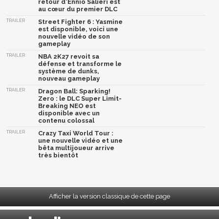
retour d'Ennio Salieri est
au cœur du premier DLC
TRAILER
Street Fighter 6 : Yasmine
est disponible, voici une
nouvelle vidéo de son
gameplay
TRAILER
NBA 2K27 revoit sa
défense et transforme le
système de dunks,
nouveau gameplay
TRAILER
Dragon Ball: Sparking!
Zero : le DLC Super Limit-
Breaking NEO est
disponible avec un
contenu colossal
TRAILER
Crazy Taxi World Tour :
une nouvelle vidéo et une
bêta multijoueur arrive
très bientôt
Afficher la version classique de cette page