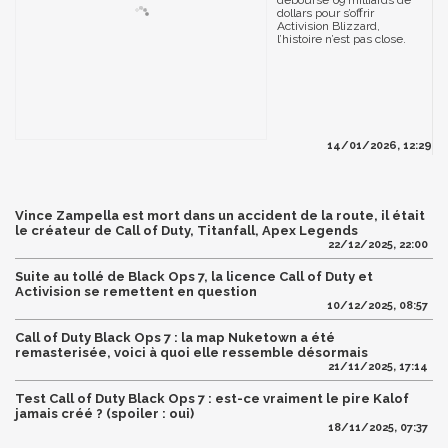
déboursé 69 milliards de
dollars pour s’offrir
Activision Blizzard,
l’histoire n’est pas close.
14/01/2026, 12:29
Vince Zampella est mort dans un accident de la route, il était
le créateur de Call of Duty, Titanfall, Apex Legends
22/12/2025, 22:00
Suite au tollé de Black Ops 7, la licence Call of Duty et
Activision se remettent en question
10/12/2025, 08:57
Call of Duty Black Ops 7 : la map Nuketown a été
remasterisée, voici à quoi elle ressemble désormais
21/11/2025, 17:14
Test Call of Duty Black Ops 7 : est-ce vraiment le pire Kalof
jamais créé ? (spoiler : oui)
18/11/2025, 07:37