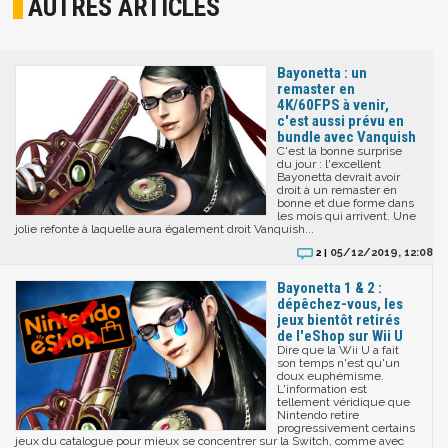
AUTRES ARTICLES
Bayonetta : un
remaster en
4K/60FPS à venir,
c'est aussi prévu en
bundle avec Vanquish
C'est la bonne surprise
du jour : l'excellent
Bayonetta devrait avoir
droit à un remaster en
bonne et due forme dans
les mois qui arrivent. Une
jolie refonte à laquelle aura également droit Vanquish...
05/12/2019, 12:08
2 |
Bayonetta 1 & 2 :
dépêchez-vous, les
jeux bientôt retirés
de l'eShop sur Wii U
Dire que la Wii U a fait
son temps n'est qu'un
doux euphémisme.
L'information est
tellement véridique que
Nintendo retire
progressivement certains
jeux du catalogue pour mieux se concentrer sur la Switch, comme avec