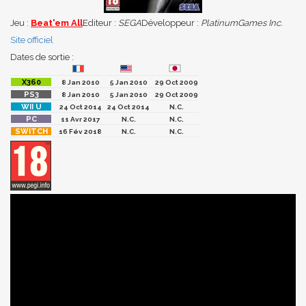
Jeu :
Beat'em All
Editeur :
SEGA
Développeur :
PlatinumGames Inc.
Site officiel
Dates de sortie :
8 Jan 2010
5 Jan 2010
29 Oct 2009
8 Jan 2010
5 Jan 2010
29 Oct 2009
24 Oct 2014
24 Oct 2014
N.C.
11 Avr 2017
N.C.
N.C.
16 Fév 2018
N.C.
N.C.