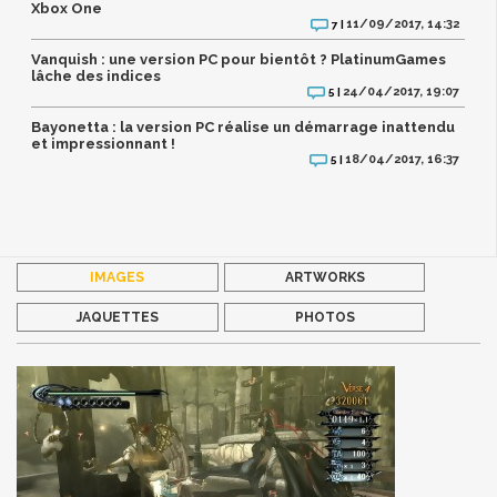
Xbox One
11/09/2017, 14:32
7 |
Vanquish : une version PC pour bientôt ? PlatinumGames
lâche des indices
24/04/2017, 19:07
5 |
Bayonetta : la version PC réalise un démarrage inattendu
et impressionnant !
18/04/2017, 16:37
5 |
IMAGES
ARTWORKS
JAQUETTES
PHOTOS