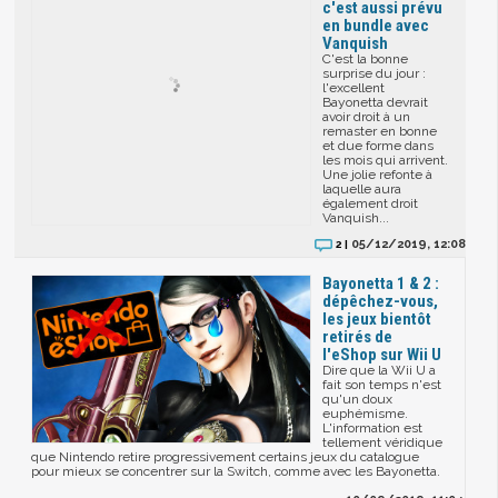
c'est aussi prévu
en bundle avec
Vanquish
C'est la bonne
surprise du jour :
l'excellent
Bayonetta devrait
avoir droit à un
remaster en bonne
et due forme dans
les mois qui arrivent.
Une jolie refonte à
laquelle aura
également droit
Vanquish...
05/12/2019, 12:08
2 |
Bayonetta 1 & 2 :
dépêchez-vous,
les jeux bientôt
retirés de
l'eShop sur Wii U
Dire que la Wii U a
fait son temps n'est
qu'un doux
euphémisme.
L'information est
tellement véridique
que Nintendo retire progressivement certains jeux du catalogue
pour mieux se concentrer sur la Switch, comme avec les Bayonetta.