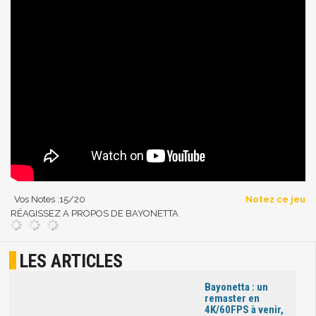
Vos Notes :
15
/20
Notez ce jeu
RÉAGISSEZ A PROPOS DE BAYONETTA
LES ARTICLES
Bayonetta : un
remaster en
4K/60FPS à venir,