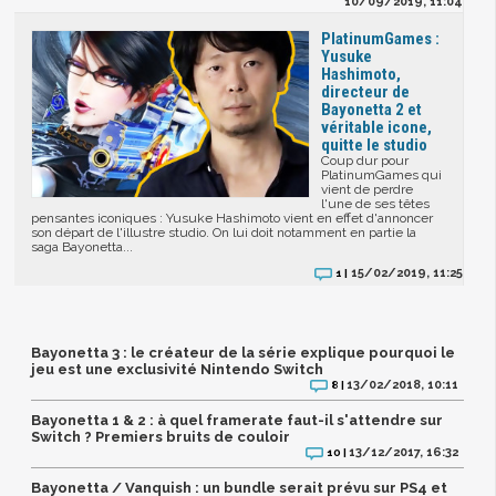
10/09/2019, 11:04
PlatinumGames :
Yusuke
Hashimoto,
directeur de
Bayonetta 2 et
véritable icone,
quitte le studio
Coup dur pour
PlatinumGames qui
vient de perdre
l'une de ses têtes
pensantes iconiques : Yusuke Hashimoto vient en effet d'annoncer
son départ de l'illustre studio. On lui doit notamment en partie la
saga Bayonetta...
15/02/2019, 11:25
1 |
Bayonetta 3 : le créateur de la série explique pourquoi le
jeu est une exclusivité Nintendo Switch
13/02/2018, 10:11
8 |
Bayonetta 1 & 2 : à quel framerate faut-il s'attendre sur
Switch ? Premiers bruits de couloir
13/12/2017, 16:32
10 |
Bayonetta / Vanquish : un bundle serait prévu sur PS4 et