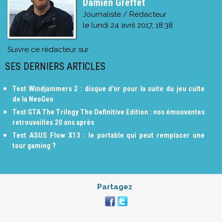
Damien Greffet
Journaliste / Rédacteur
le
lundi 24 avril 2017, 18:38
Suivre ce rédacteur sur
SES DERNIERS ARTICLES
Test Windjammers 2 : disque d'or pour la suite du jeu culte
de la NeoGeo
Test GTA The Trilogy The Definitive Edition : nos émouvantes
retrouvailles 20 ans après
Test ASUS Flow X13 : le portable qui peut remplacer une
tour gaming ?
Partagez