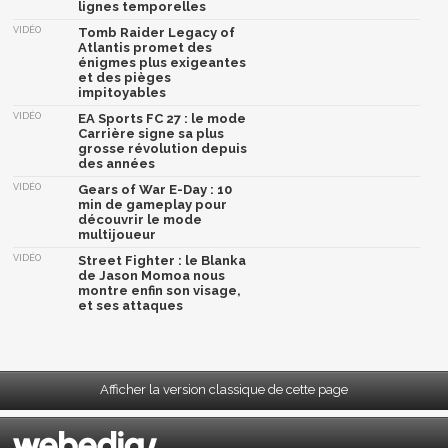
lignes temporelles
VIDÉO
Tomb Raider Legacy of
Atlantis promet des
énigmes plus exigeantes
et des pièges
impitoyables
VIDÉO
EA Sports FC 27 : le mode
Carrière signe sa plus
grosse révolution depuis
des années
VIDÉO
Gears of War E-Day : 10
min de gameplay pour
découvrir le mode
multijoueur
VIDÉO
Street Fighter : le Blanka
de Jason Momoa nous
montre enfin son visage,
et ses attaques
Afficher la version classique de cette page