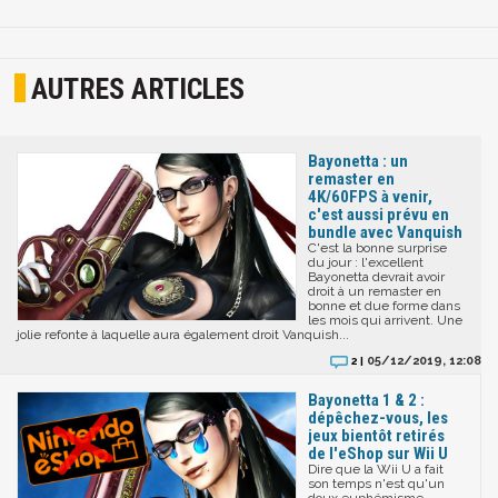
AUTRES ARTICLES
Bayonetta : un
remaster en
4K/60FPS à venir,
c'est aussi prévu en
bundle avec Vanquish
C'est la bonne surprise
du jour : l'excellent
Bayonetta devrait avoir
droit à un remaster en
bonne et due forme dans
les mois qui arrivent. Une
jolie refonte à laquelle aura également droit Vanquish...
05/12/2019, 12:08
2 |
Bayonetta 1 & 2 :
dépêchez-vous, les
jeux bientôt retirés
de l'eShop sur Wii U
Dire que la Wii U a fait
son temps n'est qu'un