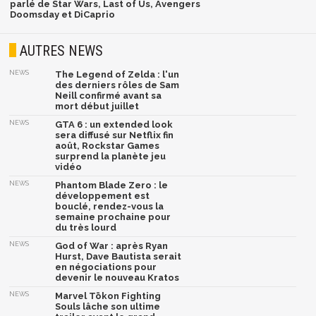
parlé de Star Wars, Last of Us, Avengers
Doomsday et DiCaprio
AUTRES NEWS
NEWS
The Legend of Zelda : l'un
des derniers rôles de Sam
Neill confirmé avant sa
mort début juillet
NEWS
GTA 6 : un extended look
sera diffusé sur Netflix fin
août, Rockstar Games
surprend la planète jeu
vidéo
NEWS
Phantom Blade Zero : le
développement est
bouclé, rendez-vous la
semaine prochaine pour
du très lourd
NEWS
God of War : après Ryan
Hurst, Dave Bautista serait
en négociations pour
devenir le nouveau Kratos
NEWS
Marvel Tōkon Fighting
Souls lâche son ultime