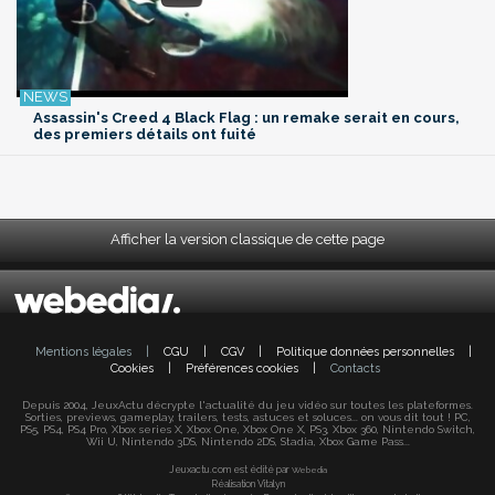
Assassin's Creed 4 Black Flag : un remake serait en cours,
des premiers détails ont fuité
Afficher la version classique de cette page
Mentions légales
|
CGU
|
CGV
|
Politique données personnelles
|
Cookies
|
Préférences cookies
|
Contacts
Depuis 2004, JeuxActu décrypte l'actualité du jeu vidéo sur toutes les plateformes.
Sorties, previews, gameplay, trailers, tests, astuces et soluces... on vous dit tout ! PC,
PS5, PS4, PS4 Pro, Xbox series X, Xbox One, Xbox One X, PS3, Xbox 360, Nintendo Switch,
Wii U, Nintendo 3DS, Nintendo 2DS, Stadia, Xbox Game Pass...
Jeuxactu.com est édité par
Webedia
Réalisation Vitalyn