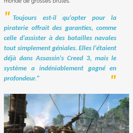
monde de grosses brutes.
Toujours est-il qu'opter pour la
piraterie offrait des garanties, comme
celle d'assister à des batailles navales
tout simplement géniales. Elles l'étaient
déjà dans Assassin's Creed 3, mais le
système a indéniablement gagné en
profondeur."