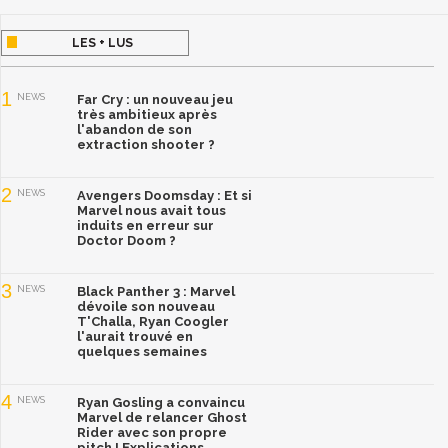
LES + LUS
1
NEWS
Far Cry : un nouveau jeu
très ambitieux après
l'abandon de son
extraction shooter ?
2
NEWS
Avengers Doomsday : Et si
Marvel nous avait tous
induits en erreur sur
Doctor Doom ?
3
NEWS
Black Panther 3 : Marvel
dévoile son nouveau
T'Challa, Ryan Coogler
l'aurait trouvé en
quelques semaines
4
NEWS
Ryan Gosling a convaincu
Marvel de relancer Ghost
Rider avec son propre
pitch ! Explications.