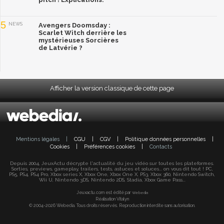
5
NEWS
Avengers Doomsday :
Scarlet Witch derrière les
mystérieuses Sorcières
de Latvérie ?
Afficher la version classique de cette page
Mentions légales
|
CGU
|
CGV
|
Politique données personnelles
|
Cookies
|
Préférences cookies
|
Contacts
Depuis 2004, JeuxActu décrypte l'actualité du jeu vidéo sur toutes les plateformes.
Sorties, previews, gameplay, trailers, tests, astuces et soluces... on vous dit tout ! PC,
PS5, PS4, PS4 Pro, Xbox series X, Xbox One, Xbox One X, PS3, Xbox 360, Nintendo Switch,
Wii U, Nintendo 3DS, Nintendo 2DS, Stadia, Xbox Game Pass...
Jeuxactu.com est édité par
Webedia
Réalisation Vitalyn
© 2004-2026 Webedia. Tous droits réservés. Reproduction interdite sans autorisation.