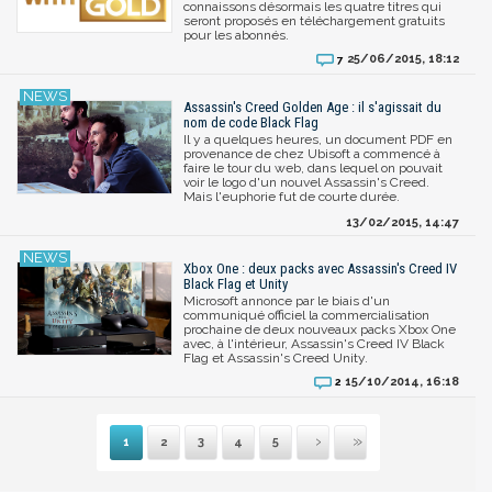
connaissons désormais les quatre titres qui
seront proposés en téléchargement gratuits
pour les abonnés.
25/06/2015, 18:12
7
Assassin's Creed Golden Age : il s'agissait du
nom de code Black Flag
Il y a quelques heures, un document PDF en
provenance de chez Ubisoft a commencé à
faire le tour du web, dans lequel on pouvait
voir le logo d'un nouvel Assassin's Creed.
Mais l'euphorie fut de courte durée.
13/02/2015, 14:47
Xbox One : deux packs avec Assassin's Creed IV
Black Flag et Unity
Microsoft annonce par le biais d'un
communiqué officiel la commercialisation
prochaine de deux nouveaux packs Xbox One
avec, à l'intérieur, Assassin's Creed IV Black
Flag et Assassin's Creed Unity.
15/10/2014, 16:18
2
1
2
3
4
5
Suivante
Dernière