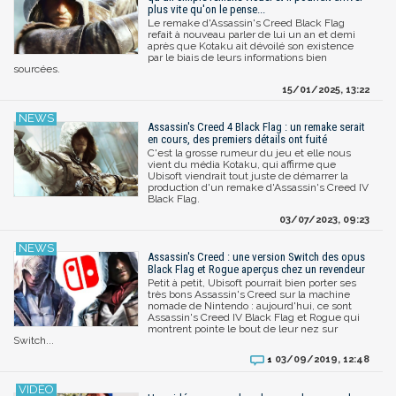
plus vite qu'on le pense...
Le remake d'Assassin's Creed Black Flag
refait à nouveau parler de lui un an et demi
après que Kotaku ait dévoilé son existence
par le biais de leurs informations bien
sourcées.
15/01/2025, 13:22
Assassin's Creed 4 Black Flag : un remake serait
en cours, des premiers détails ont fuité
C'est la grosse rumeur du jeu et elle nous
vient du média Kotaku, qui affirme que
Ubisoft viendrait tout juste de démarrer la
production d'un remake d'Assassin's Creed IV
Black Flag.
03/07/2023, 09:23
Assassin's Creed : une version Switch des opus
Black Flag et Rogue aperçus chez un revendeur
Petit à petit, Ubisoft pourrait bien porter ses
très bons Assassin's Creed sur la machine
nomade de Nintendo : aujourd'hui, ce sont
Assassin's Creed IV Black Flag et Rogue qui
montrent pointe le bout de leur nez sur
Switch...
03/09/2019, 12:48
1