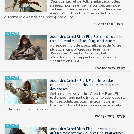
C’était un secret de Polichinelle depuis des
années, notamment en raison des leaks de
certains journalistes comme Tom Hendersen,
mais enfin, Ubisoft confirme enfin l'existence
du remake d'Assassin’s Creed 4 Black Flag.
04/03/2026, 19:31
Assassin’s Creed Black Flag Resynced : c'est le
nom du remake de Black Flag, c'est officiel
Après des mois de spéculations et de fuites
plus ou moins officieuses, le remake
d'Assassin’s Creed 4 Black Flag fait
officiellement son apparition sur le site de
classification PEGI.
09/12/2025, 17:07
Assassin's Creed 4 Black Flag : le remake a
encore fuité, Ubisoft devrait retirer et ajouter
des choses
Sorti en 2013, Assassin’s Creed IV Black Flag
reste, pour une partie importante des joueurs,
l’un des volets les plus marquants de la
licence d’Ubisoft. Le remake a d'ailleurs été
victime de nouveaux leaks.
17/09/2025, 17:39
Assassin's Creed Black Flag : ce serait plus
qu'un simple remake visuel et il pourrait arriver