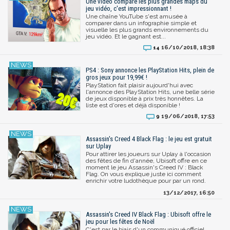
Une vidéo compare les plus grandes maps du
jeu vidéo, c'est impressionnant !
Une chaîne YouTube s'est amusée à
comparer dans un infographie simple et
visuelle les plus grands environnements du
jeu vidéo. Et le gagnant est...
16/10/2018, 18:38
14
PS4 : Sony annonce les PlayStation Hits, plein de
gros jeux pour 19,99€ !
PlayStation fait plaisir aujourd'hui avec
l'annonce des PlayStation Hits, une belle série
de jeux disponible à prix très honnêtes. La
liste est d'ores et déjà disponible !
19/06/2018, 17:53
9
Assassin's Creed 4 Black Flag : le jeu est gratuit
sur Uplay
Pour attirer les joueurs sur Uplay à l'occasion
des fêtes de fin d'année, Ubisoft offre en ce
moment le jeu Assassin's Creed IV : Black
Flag. On vous explique juste ici comment
enrichir votre ludothèque pour par un rond.
13/12/2017, 16:50
Assassin's Creed IV Black Flag : Ubisoft offre le
jeu pour les fêtes de Noël
C'est par le biais d'un communiqué officiel