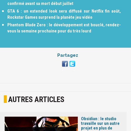
confirmé avant sa mort début juillet
GTA 6 : un extended look sera diffusé sur Netflix fin août,
Rockstar Games surprend la planète jeu vidéo
Phantom Blade Zero : le développement est bouclé, rendez-
vous la semaine prochaine pour du très lourd
Partagez
AUTRES ARTICLES
Obsidian : le studio
travaille sur un autre
projet en plus de