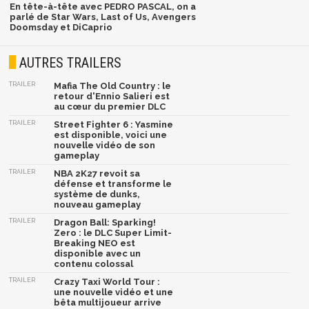
En tête-à-tête avec PEDRO PASCAL, on a
parlé de Star Wars, Last of Us, Avengers
Doomsday et DiCaprio
AUTRES TRAILERS
TRAILER
Mafia The Old Country : le
retour d'Ennio Salieri est
au cœur du premier DLC
TRAILER
Street Fighter 6 : Yasmine
est disponible, voici une
nouvelle vidéo de son
gameplay
TRAILER
NBA 2K27 revoit sa
défense et transforme le
système de dunks,
nouveau gameplay
TRAILER
Dragon Ball: Sparking!
Zero : le DLC Super Limit-
Breaking NEO est
disponible avec un
contenu colossal
TRAILER
Crazy Taxi World Tour :
une nouvelle vidéo et une
bêta multijoueur arrive