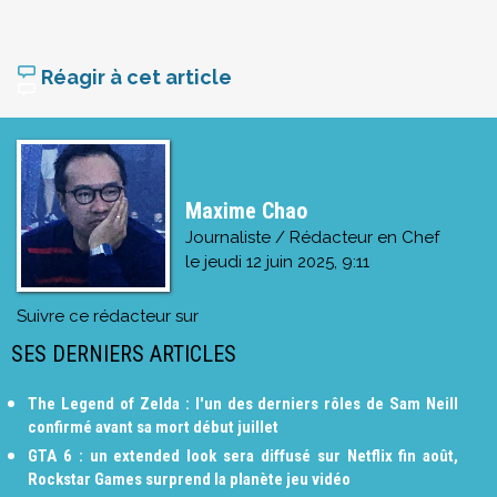
Réagir à cet article
Maxime Chao
Journaliste / Rédacteur en Chef
le
jeudi 12 juin 2025, 9:11
Suivre ce rédacteur sur
SES DERNIERS ARTICLES
The Legend of Zelda : l'un des derniers rôles de Sam Neill
confirmé avant sa mort début juillet
GTA 6 : un extended look sera diffusé sur Netflix fin août,
Rockstar Games surprend la planète jeu vidéo