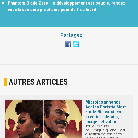
Phantom Blade Zero : le développement est bouclé, rendez-
vous la semaine prochaine pour du très lourd
Partagez
AUTRES ARTICLES
Microids annonce
Agatha Christie Mort
sur le Nil, voici les
premiers détails,
images et vidéo
Toujours aussi
boulimique quand il est
question de sortir des