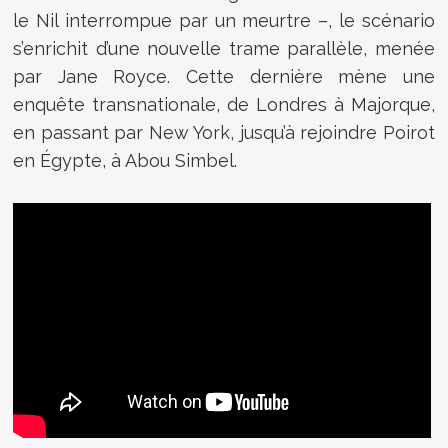
le Nil interrompue par un meurtre –, le scénario
s’enrichit d’une nouvelle trame parallèle, menée
par Jane Royce. Cette dernière mène une
enquête transnationale, de Londres à Majorque,
en passant par New York, jusqu’à rejoindre Poirot
en Égypte, à Abou Simbel.