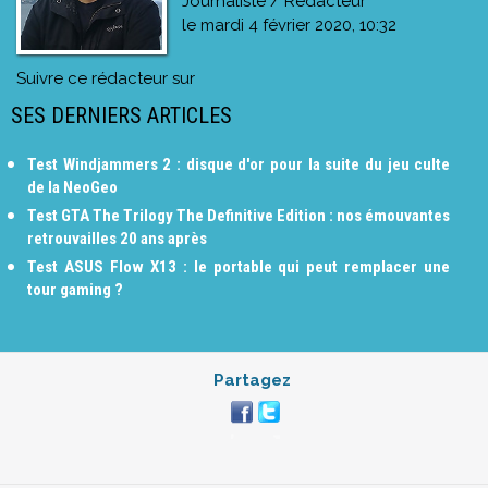
Journaliste / Rédacteur
le
mardi 4 février 2020, 10:32
Suivre ce rédacteur sur
SES DERNIERS ARTICLES
Test Windjammers 2 : disque d'or pour la suite du jeu culte
de la NeoGeo
Test GTA The Trilogy The Definitive Edition : nos émouvantes
retrouvailles 20 ans après
Test ASUS Flow X13 : le portable qui peut remplacer une
tour gaming ?
Partagez