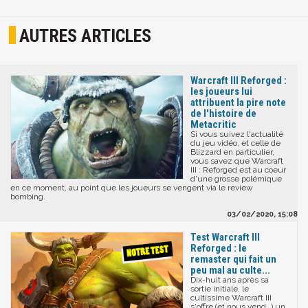
AUTRES ARTICLES
Warcraft III Reforged :
les joueurs lui
attribuent la pire note
de l'histoire de
Metacritic
Si vous suivez l'actualité
du jeu vidéo, et celle de
Blizzard en particulier,
vous savez que Warcraft
III : Reforged est au coeur
d'une grosse polémique
en ce moment, au point que les joueurs se vengent via le review
bombing.
03/02/2020, 15:08
Test Warcraft III
Reforged : le
remaster qui fait un
peu mal au culte...
Dix-huit ans après sa
sortie initiale, le
cultissime Warcraft III
s'offre (et nous vend…) un